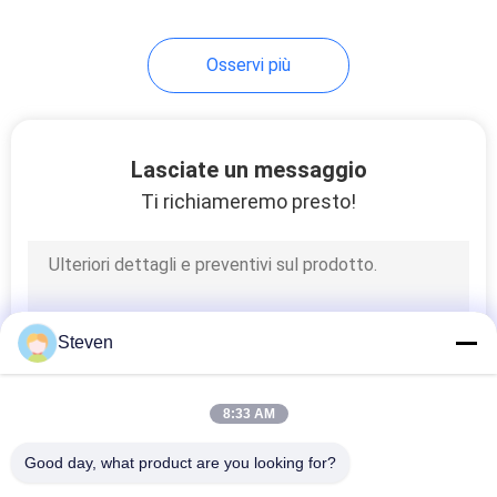
15
Osservi più
connesori da cavo a
scheda per PCB
Lasciate un messaggio
Ti richiameremo presto!
52
Collegamento PCB
Steven
da tavola a tavola
8:33 AM
Good day, what product are you looking for?