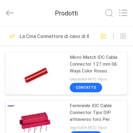
2026
ShenZhen
JWY
Prodotti
Electronic
Co.,Ltd.
All
Rights
CASA
Reserved.
63
La Cina Connettore di cavo di IDC
Maschio Pin Header
PRODOTTI
Connector
Micro Match IDC Cable
Connector 1.27 mm 06
CIRCA
Ways Color Rosso
NOI
Isolamento PA46
negotiable MOQ:1kpcs
CONTATTO
83
GIRO
Connettore di
Femminile IDC Cable
DELLA
Connector Tipo DIP
FABBRICA
intestazione
attraverso foro Per
l'industria automobilistica
negotiable MOQ:1kpcs
femmina