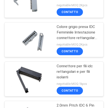
Resistenza all'isolamento
DEL
negotiable MOQ:2Kpcs
CONTATTO
SITO
63
Connettore della
Colore grigio presa IDC
PRIVACY
Femminile Intestazione
morsettiera
POLICY
connettore rettangolare
16Pins
negotiable MOQ:2Kpcs
CONTATTO
Connettore per fili idc
12
rettangolari e per fili
Fabbricazione di
isolanti
negotiable MOQ:1kpcs
apparecchi per la
CONTATTO
trasmissione di
2.0mm Pitch IDC 6 Pin