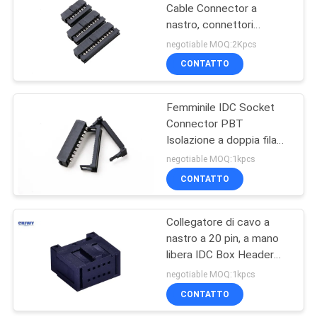
energia elettrica
Cable Connector a
nastro, connettori
29
elettrici a nastro
negotiable MOQ:2Kpcs
Connettore di cavo
CONTATTO
di IDC
Femminile IDC Socket
Connector PBT
Isolazione a doppia fila
RoHS/Reach
negotiable MOQ:1kpcs
Certificazione
CONTATTO
7
Collegatore di cavo a
Collegamento DIP
nastro a 20 pin, a mano
libera IDC Box Header
1.0 AMP Classificazione
negotiable MOQ:1kpcs
corrente
CONTATTO