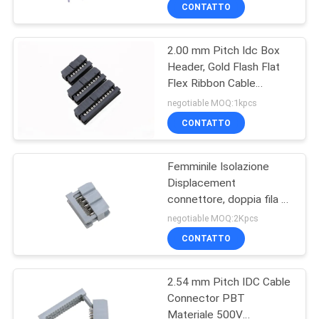
CONTROLLO
CONTATTO
DI
2.00 mm Pitch Idc Box
QUALITÀ
46
Header, Gold Flash Flat
Flex Ribbon Cable
Connettore
CONTATTICI
Connector
negotiable MOQ:1kpcs
dell'intestazione del
CONTATTO
PWB
RICHIEDA
Femminile Isolazione
UNA
Displacement
CITAZIONE
connettore, doppia fila 5
29
Pin Idc connettore
negotiable MOQ:2Kpcs
Assemblaggio di
COMPANY
CONTATTO
NEWS
cavi a nastro piatto
2.54 mm Pitch IDC Cable
Connector PBT
MAPPA
Materiale 500V