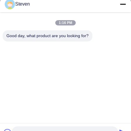
Steven
1:16 PM
Good day, what product are you looking for?
Categorie popolari
Tutti
Maschio Pin Header 
Connettore Di 
Connector
Intestazione 
Femmina
Connettore 
Assemblaggio Di 
Dell'intestazione Del 
Cavi A Nastro Piatto
PWB
Connettore Della 
Fabbricazione Di 
Morsettiera
Apparecchi Per La 
Trasmissione Di 
Connettore Di Cavo 
Energia Elettrica
Collegamento DIP
Di IDC