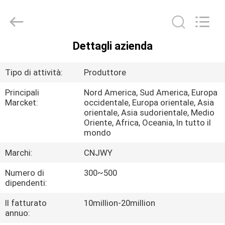
2026
ShenZhen
JWY
Electronic
Co.,Ltd.
All
Dettagli azienda
Rights
CASA
Reserved.
Tipo di attività:
Produttore
PRODOTTI
Principali
Nord America, Sud America, Europa
Marcket:
occidentale, Europa orientale, Asia
orientale, Asia sudorientale, Medio
CIRCA
Oriente, Africa, Oceania, In tutto il
NOI
mondo
Marchi:
CNJWY
GIRO
Numero di
300~500
DELLA
dipendenti:
FABBRICA
Il fatturato
10million-20million
annuo: