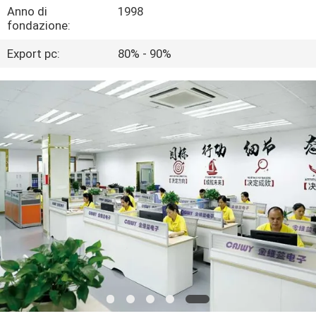
CONTROLLO
Anno di
1998
fondazione:
DI
Export pc:
80% - 90%
QUALITÀ
CONTATTICI
RICHIEDA
UNA
CITAZIONE
COMPANY
NEWS
MAPPA