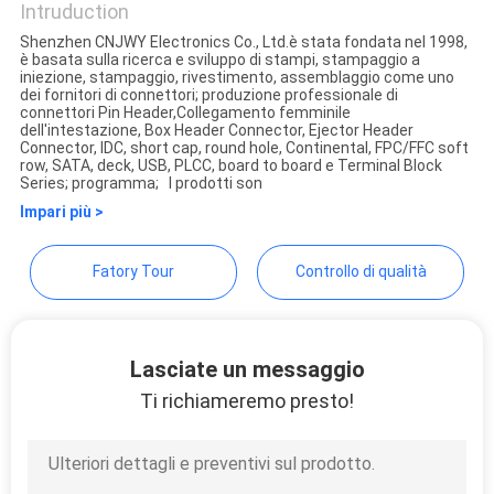
Intruduction
DEL
Shenzhen CNJWY Electronics Co., Ltd.è stata fondata nel 1998,
SITO
è basata sulla ricerca e sviluppo di stampi, stampaggio a
ShenZhen JWY Electronic
iniezione, stampaggio, rivestimento, assemblaggio come uno
dei fornitori di connettori; produzione professionale di
Co.,Ltd
connettori Pin Header,Collegamento femminile
PRIVACY
dell'intestazione, Box Header Connector, Ejector Header
Connector, IDC, short cap, round hole, Continental, FPC/FFC soft
row, SATA, deck, USB, PLCC, board to board e Terminal Block
POLICY
Series; programma; I prodotti son
Impari più >
Fatory Tour
Controllo di qualità
Lasciate un messaggio
Ti richiameremo presto!