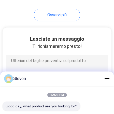
15
Osservi più
connesori da cavo a
scheda per PCB
Lasciate un messaggio
Ti richiameremo presto!
52
Collegamento PCB
Steven
da tavola a tavola
12:23 PM
Good day, what product are you looking for?