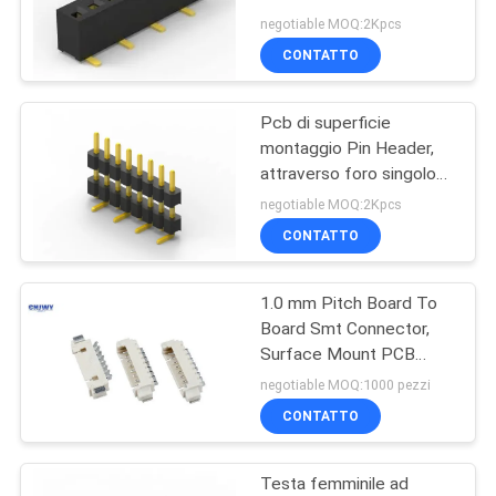
Femminile Socket di
DEL
negotiable MOQ:2Kpcs
Testa
CONTATTO
SITO
63
Connettore della
Pcb di superficie
PRIVACY
montaggio Pin Header,
morsettiera
POLICY
attraverso foro singolo
fila 2 mm Header
negotiable MOQ:2Kpcs
connettore
CONTATTO
1.0 mm Pitch Board To
12
Board Smt Connector,
Fabbricazione di
Surface Mount PCB
Circuit Board Connectors
negotiable MOQ:1000 pezzi
apparecchi per la
CONTATTO
trasmissione di
Testa femminile ad