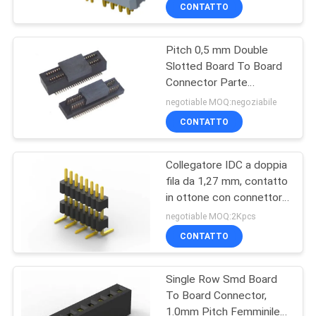
CONTROLLO
CONTATTO
DI
Pitch 0,5 mm Double
QUALITÀ
46
Slotted Board To Board
Connector Parte
Connettore
CONTATTICI
maschile con certificato
negotiable MOQ:negoziabile
dell'intestazione del
CAP UL
CONTATTO
PWB
RICHIEDA
Collegatore IDC a doppia
UNA
fila da 1,27 mm, contatto
CITAZIONE
in ottone con connettore
29
maschile.
negotiable MOQ:2Kpcs
Assemblaggio di
COMPANY
CONTATTO
NEWS
cavi a nastro piatto
Single Row Smd Board
To Board Connector,
MAPPA
1.0mm Pitch Femminile