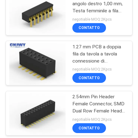
energia elettrica
angolo destro 1,00 mm,
Testa femminile a fila
29
singola per l' industria
negotiable MOQ:2Kpcs
automobilistica
Connettore di cavo
CONTATTO
di IDC
1.27 mm PCB a doppia
fila da tavola a tavola
connessione di
superficie montaggio
negotiable MOQ:2Kpcs
bobina imballaggio
CONTATTO
7
2.54mm Pin Header
Collegamento DIP
Female Connector, SMD
Dual Row Female Header
Socket
negotiable MOQ:2Kpcs
CONTATTO