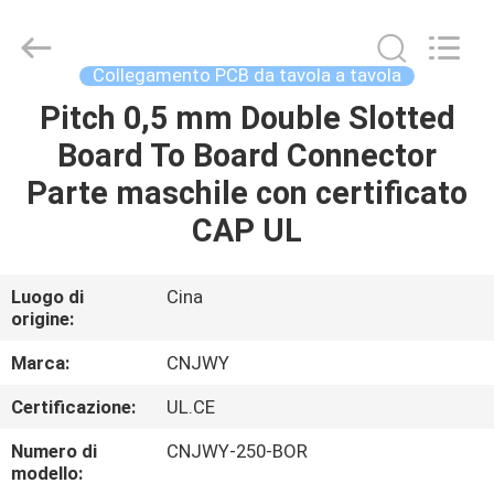
2026
ShenZhen
JWY
Electronic
Co.,Ltd.
Collegamento PCB da tavola a tavola
All
Rights
Pitch 0,5 mm Double Slotted
CASA
Reserved.
Board To Board Connector
PRODOTTI
Parte maschile con certificato
CAP UL
CIRCA
NOI
Luogo di
Cina
origine:
GIRO
Marca:
CNJWY
DELLA
Certificazione:
UL.CE
FABBRICA
Numero di
CNJWY-250-BOR
modello: