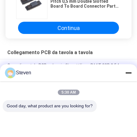
Pitch 0,5 mm Double Slotted
Board To Board Connector Parte
maschile con certificato CAP UL
Continua
Collegamento PCB da tavola a tavola
Capo di scatola PCB a doppia fila rettilineo PA6T 38P 2.54mm
Steven
Pitch 0,5 mm Double Slotted Board To Board Connector Parte
maschile con certificato CAP UL
5:30 AM
Segnale e alimentazione 4S4P - Maschio Blocco 50A Pini
personalizzati disponibili
Good day, what product are you looking for?
Categorie popolari
Tutti
Maschio Pin Header 
Connettore Di 