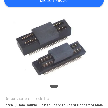
MIGLIOR PREZZO
DEL
SITO
PRIVACY
POLICY
Descrizione di prodotto
Pitch 0,5 mm Double-Slotted Board to Board Connector Male