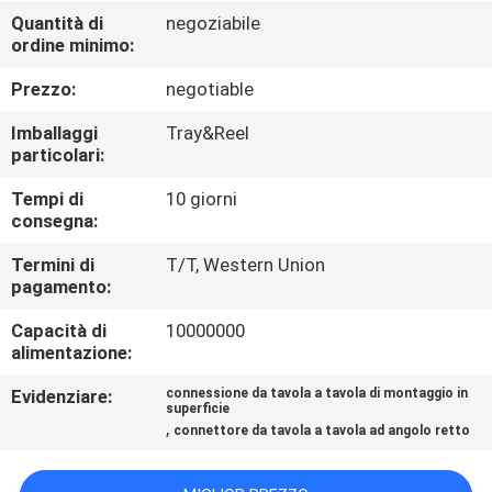
CONTROLLO
Quantità di
negoziabile
ordine minimo:
DI
QUALITÀ
Prezzo:
negotiable
Imballaggi
Tray&Reel
CONTATTICI
particolari:
Tempi di
10 giorni
consegna:
RICHIEDA
UNA
Termini di
T/T, Western Union
pagamento:
CITAZIONE
Capacità di
10000000
alimentazione:
COMPANY
Evidenziare:
connessione da tavola a tavola di montaggio in
NEWS
superficie
,
connettore da tavola a tavola ad angolo retto
MAPPA