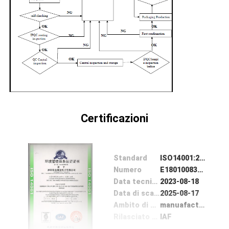
CONTROLLO
DI
QUALITÀ
CONTATTICI
RICHIEDA
Certificazioni
UNA
CITAZIONE
Standard
ISO14001:2015
Numero
E18010083R0S
COMPANY
Data tecnico Problema
2023-08-18
NEWS
Data di scadenza
2025-08-17
Ambito di applicazione / Gamma
manuafacture and sale of connector
Rilasciato da
IAF
MAPPA