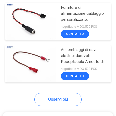
Fornitore di
15
alimentazione cablaggio
connesori da cavo a
personalizzato
imbracatura torto
negotiable MOQ:500 PCS
scheda per PCB
lunghezza 22AWG filo per
CONTATTO
l'automobile
Assemblaggi di cavi
elettrici durevoli
Receptacolo Arnesto di
52
cablaggio rosso per
negotiable MOQ:500 PCS
Collegamento PCB
veicoli
CONTATTO
da tavola a tavola
Osservi più