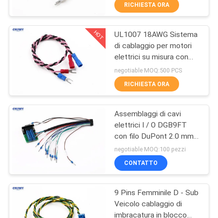
CONTROLLO
RICHIESTA ORA
DI
HOT
UL1007 18AWG Sistema
QUALITÀ
46
di cablaggio per motori
elettrici su misura con
Connettore
CONTATTICI
terminale a spata
negotiable MOQ:500 PCS
dell'intestazione del
RICHIESTA ORA
PWB
RICHIEDA
Assemblaggi di cavi
UNA
elettrici I / O DGB9FT
CITAZIONE
con filo DuPont 2.0 mm
29
di vari colori
negotiable MOQ:100 pezzi
Assemblaggio di
COMPANY
CONTATTO
NEWS
cavi a nastro piatto
9 Pins Femminile D - Sub
Veicolo cablaggio di
MAPPA
imbracatura in blocco