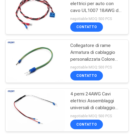
energia elettrica
elettrici per auto con
cavo UL1007 18AWG da
29
3,81 mm 2 pin
negotiable MOQ:500 PCS
Connettore di cavo
CONTATTO
di IDC
Collegatore di rame
Armatura di cablaggio
personalizzata Colore
verde / giallo Con
negotiable MOQ:500 PCS
terminale a spata
CONTATTO
7
4 perni 24AWG Cavi
Collegamento DIP
elettrici Assemblaggi
universali di cablaggio
automobilistico
negotiable MOQ:500 PCS
CONTATTO