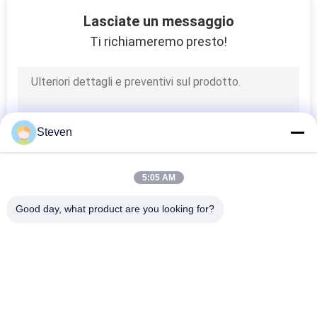
24
Lasciate un messaggio
Connettore di cavo
Ti richiameremo presto!
di FPC
Steven
69
5:05 AM
Connettori
Good day, what product are you looking for?
dell'ingresso/uscita
Categorie popolari
Tutti
Maschio Pin Header 
Connettore Di 
Connector
Intestazione 
Femmina
20