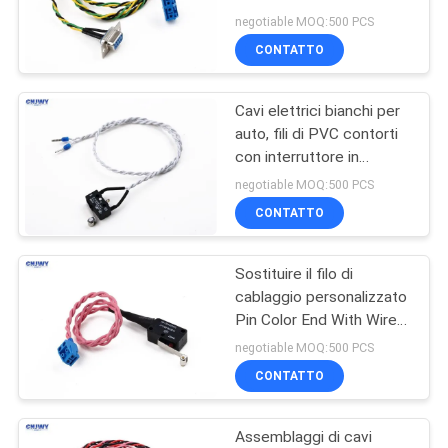
terminale filo colorato
DEL
negotiable MOQ:500 PCS
CONTATTO
SITO
63
Connettore della
Cavi elettrici bianchi per
PRIVACY
auto, fili di PVC contorti
morsettiera
POLICY
con interruttore in
miniatura
negotiable MOQ:500 PCS
CONTATTO
Sostituire il filo di
12
cablaggio personalizzato
Fabbricazione di
Pin Color End With Wire
Pin Terminal Durable
negotiable MOQ:500 PCS
apparecchi per la
CONTATTO
trasmissione di
Assemblaggi di cavi