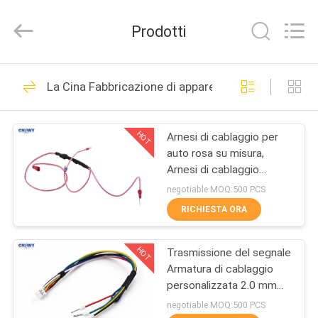
2026
ShenZhen
JWY
Prodotti
Electronic
Co.,Ltd.
All
Rights
CASA
Reserved.
63
La Cina Fabbricazione di apparecchi per la trasmiss
Maschio Pin Header
PRODOTTI
Connector
HOT
Arnesi di cablaggio per
auto rosa su misura,
CIRCA
Arnesi di cablaggio
NOI
completi per auto
negotiable MOQ:500 PCS
RICHIESTA ORA
83
GIRO
Connettore di
HOT
Trasmissione del segnale
DELLA
Armatura di cablaggio
FABBRICA
intestazione
personalizzata 2.0 mm
con terminale a filo
negotiable MOQ:500 PCS
femmina