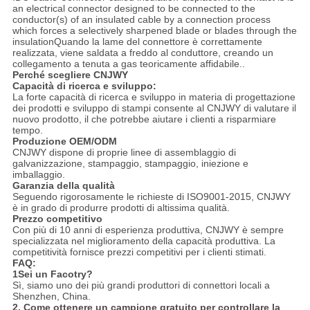
an electrical connector designed to be connected to the
conductor(s) of an insulated cable by a connection process
which forces a selectively sharpened blade or blades through the
insulationQuando la lame del connettore è correttamente
realizzata, viene saldata a freddo al conduttore, creando un
collegamento a tenuta a gas teoricamente affidabile..
Perché scegliere CNJWY
Capacità di ricerca e sviluppo:
La forte capacità di ricerca e sviluppo in materia di progettazione
dei prodotti e sviluppo di stampi consente al CNJWY di valutare il
nuovo prodotto, il che potrebbe aiutare i clienti a risparmiare
tempo.
Produzione OEM/ODM
CNJWY dispone di proprie linee di assemblaggio di
galvanizzazione, stampaggio, stampaggio, iniezione e
imballaggio.
Garanzia della qualità
Seguendo rigorosamente le richieste di ISO9001-2015, CNJWY
è in grado di produrre prodotti di altissima qualità.
Prezzo competitivo
Con più di 10 anni di esperienza produttiva, CNJWY è sempre
specializzata nel miglioramento della capacità produttiva. La
competitività fornisce prezzi competitivi per i clienti stimati.
FAQ:
1Sei un Facotry?
Sì, siamo uno dei più grandi produttori di connettori locali a
Shenzhen, China.
2.
Come ottenere un campione gratuito per controllare la