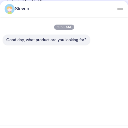
isolante Marchio Hirose
Steven
Ejector Header IDC Cable Connector 2.54 mm Con Latch Gold
Flash 2.0 AMP Current Rating
5:53 AM
Trasmissione del segnale 1.27 mm Pitch IDC Connector, Dual
Row IDC Wire Connectors
Good day, what product are you looking for?
Categorie popolari
Tutti
Maschio Pin Header 
Connettore Di 
Connector
Intestazione 
Femmina
Connettore 
Assemblaggio Di 
Dell'intestazione Del 
Cavi A Nastro Piatto
PWB
Connettore Della 
Fabbricazione Di 
Morsettiera
Apparecchi Per La 
Trasmissione Di 
Connettore Di Cavo 
Energia Elettrica
Collegamento DIP
Di IDC