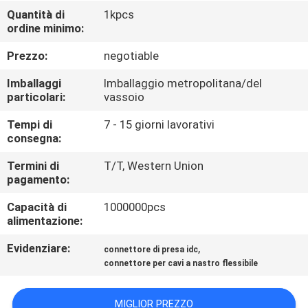
CONTROLLO
Quantità di
1kpcs
ordine minimo:
DI
QUALITÀ
Prezzo:
negotiable
Imballaggi
Imballaggio metropolitana/del
CONTATTICI
particolari:
vassoio
Tempi di
7 - 15 giorni lavorativi
consegna:
RICHIEDA
UNA
Termini di
T/T, Western Union
pagamento:
CITAZIONE
Capacità di
1000000pcs
alimentazione:
COMPANY
Evidenziare:
,
connettore di presa idc
NEWS
connettore per cavi a nastro flessibile
MAPPA
MIGLIOR PREZZO