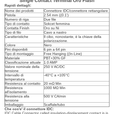
Single Contact Terminal Oro Flash
Rapidi dettagli:
Nome dei prodotti
Connettore IDC/connettore rettangolare
Pistola
2.54 mm ((0.1')
Numero di riga
Due file
Tipo di contatto
Sokcet femmina
Contatta Finish
Oro su Ni
Tipo di filo
Cavo a nastro
Caratteristiche
Il cibo, nonostante, è la chiave della
polarizzazione.
Colore
Nero
Pini disponibili
6 pin a 64 pin
Tipo di montaggio
Free Hanging ((In-Line)
Materiale
PBT+30% GF
Classificazione attuale
1.0 AMP
Valore nominale della
250 V AC/DC
tensione
Intervallo di
-40°C a +105°C
temperatura
Resistenza al contatto
20 mΩ Min
Resistenza
1000 MΩ Min
all'isolamento
Resistenza alla
500 V CA/min
tensione
Imballaggio
Scaffale/tubo
Che cos'e' il connettore IDC:
IDC Cable Connector called insulation-displacement contact is is