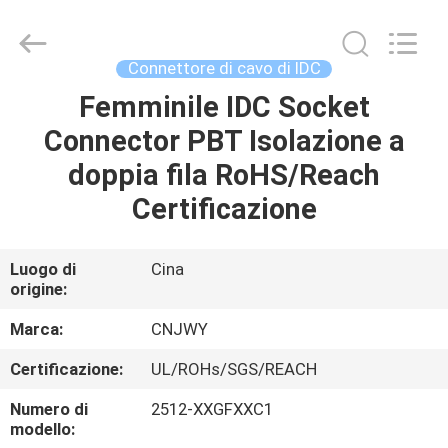
2026
ShenZhen
JWY
Electronic
Co.,Ltd.
Connettore di cavo di IDC
All
Rights
Femminile IDC Socket
CASA
Reserved.
Connector PBT Isolazione a
PRODOTTI
doppia fila RoHS/Reach
Certificazione
CIRCA
NOI
Luogo di
Cina
origine:
GIRO
Marca:
CNJWY
DELLA
Certificazione:
UL/ROHs/SGS/REACH
FABBRICA
Numero di
2512-XXGFXXC1
modello: