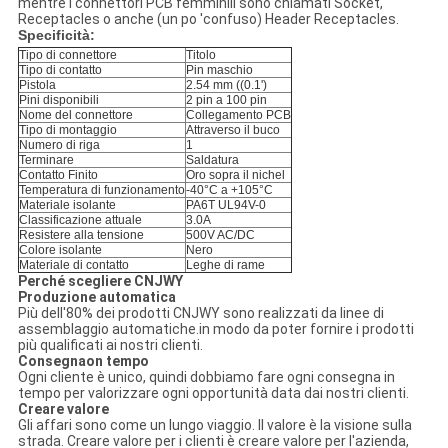
mentre i connettori PCB femminili sono chiamati Socket,
Receptacles o anche (un po 'confuso) Header Receptacles.
Specificità:
Tipo di connettore
Titolo
Tipo di contatto
Pin maschio
Pistola
2.54 mm ((0.1')
Pini disponibili
2 pin a 100 pin
Nome del connettore
Collegamento PCB
Tipo di montaggio
Attraverso il buco
Numero di riga
1
Terminare
Saldatura
Contatto Finito
Oro sopra il nichel
Temperatura di funzionamento
-40°C a +105°C
Materiale isolante
PA6T UL94V-0
Classificazione attuale
3.0A
Resistere alla tensione
500V AC/DC
Colore isolante
Nero
Materiale di contatto
Leghe di rame
Perché scegliere CNJWY
Produzione automatica
Più dell'80% dei prodotti CNJWY sono realizzati da linee di
assemblaggio automatiche.in modo da poter fornire i prodotti
più qualificati ai nostri clienti.
Consegna
o
n tempo
Ogni cliente è unico, quindi dobbiamo fare ogni consegna in
tempo per valorizzare ogni opportunità data dai nostri clienti.
Creare valore
Gli affari sono come un lungo viaggio. Il valore è la visione sulla
strada. Creare valore per i clienti è creare valore per l'azienda,