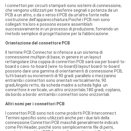
I connettori per circuiti stampati sono sistemi di connessione,
che vengono utilizzati per trasferire segnali o potenza da un
PCB a un altro, o da o verso il PCB da un'altra fonte nella
costruzione dell'apparecchiatura.Poiché i PCB non sono
collegati tra loro e possono essere assemblati
successivamente in un processo di produzione, fornendo un
metodo semplice di progettazione per la fabbricazione.
Orientazione del connettore PCB
Il termine PCB Connector si riferisce a un sistema di
connessione multipin di base, in genere in un layout
rettangolare.Una coppia di connettori PCB sarà sia per board-to-
board o cavo-to-board (wire-to-board)I layout board-to-board
possono dare una gamma di orientamenti di connessione PCB,
tutti basati su incrementi di 90 gradi: parallelo o mezzanino
entrambi i connettori sono orientati verticalmente; 90
gradi,Angolo retto, da scheda madre a scheda figlia ̇ un
connettore è verticale, un altro orizzontale;180 gradi, coplano,
da bordo a bordo ̇ entrambi i connettori sono orizzontali.
Altri nomi per i connettori PCB
I connettori PCB sono noti come prodotti PCB Interconnect.
Termini specifici sono utilizzati anche per i due lati della
connessione.Connettori PCB maschili generalmente indicati
come Pin Header, poiché sono semplicemente file di perni,