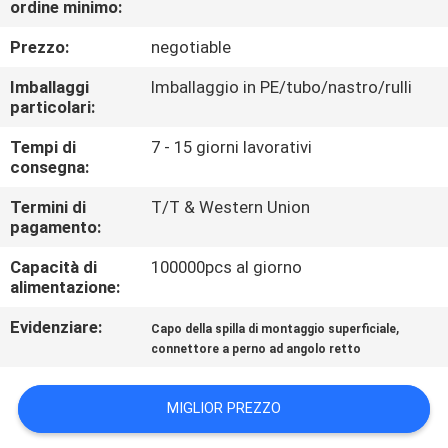
ordine minimo:
CONTROLLO
DI
Prezzo:
negotiable
QUALITÀ
Imballaggi
Imballaggio in PE/tubo/nastro/rulli
particolari:
CONTATTICI
Tempi di
7 - 15 giorni lavorativi
consegna:
RICHIEDA
Termini di
T/T & Western Union
pagamento:
UNA
Capacità di
100000pcs al giorno
CITAZIONE
alimentazione:
Evidenziare:
,
Capo della spilla di montaggio superficiale
COMPANY
connettore a perno ad angolo retto
NEWS
MIGLIOR PREZZO
MAPPA