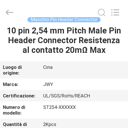
2026
ShenZhen
JWY
Electronic
Co.,Ltd.
Maschio Pin Header Connector
All
Rights
10 pin 2,54 mm Pitch Male Pin
CASA
Reserved.
Header Connector Resistenza
PRODOTTI
al contatto 20mΩ Max
CIRCA
Luogo di
Cina
origine:
NOI
Marca:
JWY
GIRO
Certificazione:
UL/SGS/RoHs/REACH
DELLA
Numero di
ST254-XXXXXX
FABBRICA
modello:
Quantità di
2Kpcs