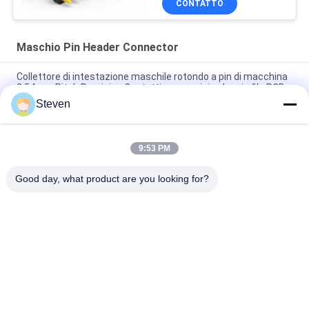
CONTATTO
Maschio Pin Header Connector
Collettore di intestazione maschile rotondo a pin di macchina
2.54mm Pitch Precision Contatti meccanici a doppia fila PCB
Steven
Connettore maschio a doppia fila impilabile rialzato con passo
2,54 mm, distanziatore per scheda PCB ad altezza estesa
9:53 PM
Connettore Maschio a Pin Staccabile a Riga Singola 2.54mm
Passo 40 Pin Lunghezza Personalizzabile
Good day, what product are you looking for?
Categorie popolari
Tutti
Maschio Pin Header 
Connettore Di 
Connector
Intestazione 
Femmina
Connettore 
Assemblaggio Di 
Dell'intestazione Del 
Cavi A Nastro Piatto