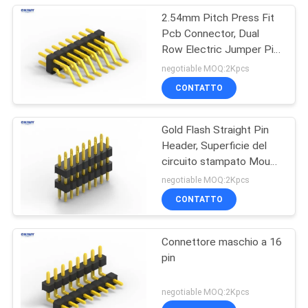
2.54mm Pitch Press Fit
Pcb Connector, Dual
Row Electric Jumper Pin
Header
negotiable MOQ:2Kpcs
CONTATTO
Gold Flash Straight Pin
Header, Superficie del
circuito stampato Mount
Pin Header
negotiable MOQ:2Kpcs
CONTATTO
Connettore maschio a 16
pin
negotiable MOQ:2Kpcs