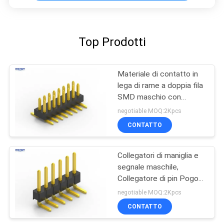
Top Prodotti
Materiale di contatto in
lega di rame a doppia fila
SMD maschio con
connettore di
negotiable MOQ:2Kpcs
intestazione a 14 pin
CONTATTO
Collegatori di maniglia e
segnale maschile,
Collegatore di pin Pogo
da 2,00 mm.
negotiable MOQ:2Kpcs
CONTATTO