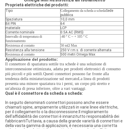
Proprietà elettriche dei prodotti:
Tipo
Collegamento da scheda a scheda
Sede
pubblica
Spaziatura
10,0 mm
Bit PIN
64
materiale
LCP
Corrente nominale
0.5A AC (RMS)
Intervallo di temperatura di
-40 ° C ~ + 105 ° C
funzionamento
Resistenza al contatto
50 mΩ Max
Resistenza alla tensione
250 V r.m.s. di corrente alternata
Resistenza al contatto
500 metri Omega Max
Applicazione del prodotto:
Il connettore di spaziatura sottile tra schede è una soluzione di
interconnessione ottimizzata, adatta per prodotti elettronici di consumo
più piccoli e più sottili.Questi connettori possono far fronte alla
tendenza della miniaturizzazione sul mercatoLa linea di prodotti
presenta una minore spaziatura tra i perni, un corpo più stretto e
un'altezza di presa inferiore, oltre a vari vantaggi.
Qual è il connettore da scheda a scheda:
In seguito denominati connettori possono anche essere
chiamati spine, ampiamente utilizzati in varie linee elettriche,
per il collegamento o la disconnessione.Il miglioramento
dell'affidabilità dei connettori è innanzitutto responsabilità dei
fabbricantiTuttavia, a causa della grande varietà di connettori e
della vasta gamma di applicazioni, è necessaria una corretta