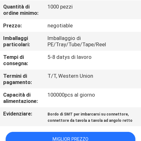
CONTROLLO
Quantità di
1000 pezzi
ordine minimo:
DI
QUALITÀ
Prezzo:
negotiable
Imballaggi
Imballaggio di
CONTATTICI
particolari:
PE/Tray/Tube/Tape/Reel
Tempi di
5-8 datys di lavoro
consegna:
RICHIEDA
UNA
Termini di
T/T, Western Union
pagamento:
CITAZIONE
Capacità di
100000pcs al giorno
alimentazione:
COMPANY
Evidenziare:
,
Bordo di SMT per imbarcarsi su connettore
NEWS
connettore da tavola a tavola ad angolo retto
MAPPA
MIGLIOR PREZZO