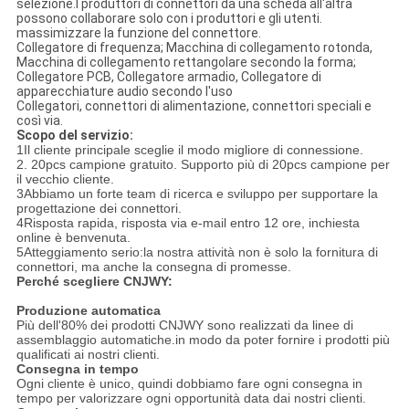
selezione.I produttori di connettori da una scheda all'altra
possono collaborare solo con i produttori e gli utenti.
massimizzare la funzione del connettore.
Collegatore di frequenza; Macchina di collegamento rotonda,
Macchina di collegamento rettangolare secondo la forma;
Collegatore PCB, Collegatore armadio, Collegatore di
apparecchiature audio secondo l'uso
Collegatori, connettori di alimentazione, connettori speciali e
così via.
Scopo del servizio:
1Il cliente principale sceglie il modo migliore di connessione.
2. 20pcs campione gratuito. Supporto più di 20pcs campione per
il vecchio cliente.
3Abbiamo un forte team di ricerca e sviluppo per supportare la
progettazione dei connettori.
4Risposta rapida, risposta via e-mail entro 12 ore, inchiesta
online è benvenuta.
5Atteggiamento serio:la nostra attività non è solo la fornitura di
connettori, ma anche la consegna di promesse.
Perché scegliere CNJWY:
Produzione automatica
Più dell'80% dei prodotti CNJWY sono realizzati da linee di
assemblaggio automatiche.in modo da poter fornire i prodotti più
qualificati ai nostri clienti.
Consegna in tempo
Ogni cliente è unico, quindi dobbiamo fare ogni consegna in
tempo per valorizzare ogni opportunità data dai nostri clienti.