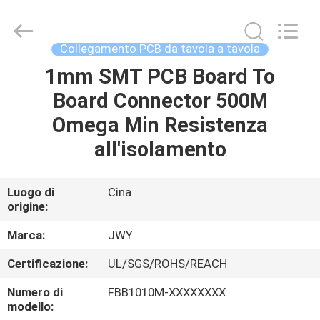
2026
ShenZhen
JWY
Electronic
Co.,Ltd.
Collegamento PCB da tavola a tavola
All
Rights
1mm SMT PCB Board To
CASA
Reserved.
Board Connector 500M
PRODOTTI
Omega Min Resistenza
all'isolamento
CIRCA
NOI
Luogo di
Cina
origine:
GIRO
Marca:
JWY
DELLA
Certificazione:
UL/SGS/ROHS/REACH
FABBRICA
Numero di
FBB1010M-XXXXXXXX
modello: