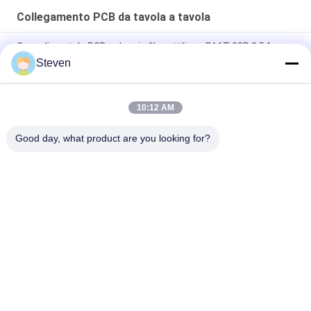
Collegamento PCB da tavola a tavola
Capo di scatola PCB a doppia fila rettilineo PA6T 38P 2.54mm
Steven
Pitch 0,5 mm Double Slotted Board To Board Connector Parte
maschile con certificato CAP UL
10:12 AM
Segnale e alimentazione 4S4P - Maschio Blocco 50A Pini
personalizzati disponibili
Good day, what product are you looking for?
Categorie popolari
Tutti
Maschio Pin Header 
Connettore Di 
Connector
Intestazione 
Femmina
Connettore 
Assemblaggio Di 
Dell'intestazione Del 
Cavi A Nastro Piatto
PWB
Connettore Della 
Fabbricazione Di 
Morsettiera
Apparecchi Per La 