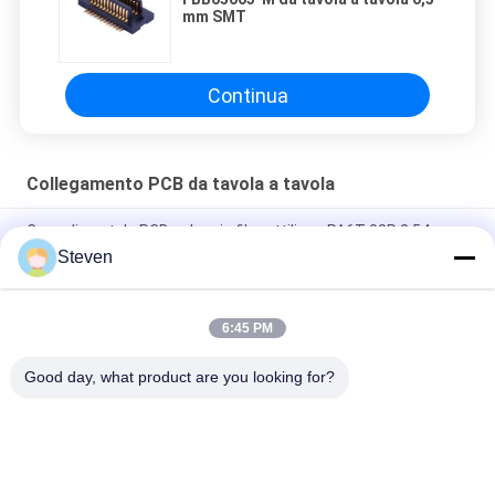
mm SMT
Continua
Collegamento PCB da tavola a tavola
Capo di scatola PCB a doppia fila rettilineo PA6T 38P 2.54mm
Steven
Pitch 0,5 mm Double Slotted Board To Board Connector Parte
maschile con certificato CAP UL
6:45 PM
Segnale e alimentazione 4S4P - Maschio Blocco 50A Pini
personalizzati disponibili
Good day, what product are you looking for?
Categorie popolari
Tutti
Maschio Pin Header 
Connettore Di 