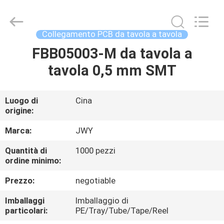
2026
ShenZhen
JWY
Electronic
Co.,Ltd.
Collegamento PCB da tavola a tavola
All
Rights
FBB05003-M da tavola a
CASA
Reserved.
tavola 0,5 mm SMT
PRODOTTI
Luogo di
Cina
origine:
CIRCA
NOI
Marca:
JWY
Quantità di
1000 pezzi
ordine minimo:
GIRO
DELLA
Prezzo:
negotiable
FABBRICA
Imballaggi
Imballaggio di
particolari:
PE/Tray/Tube/Tape/Reel