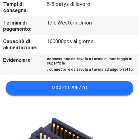
CONTROLLO
Tempi di
5-8 datys di lavoro
consegna:
DI
Termini di
T/T, Western Union
QUALITÀ
pagamento:
Capacità di
100000pcs al giorno
CONTATTICI
alimentazione:
Evidenziare:
connessione da tavola a tavola di montaggio in
RICHIEDA
superficie
,
connettore da tavola a tavola ad angolo retto
UNA
CITAZIONE
MIGLIOR PREZZO
COMPANY
NEWS
MAPPA