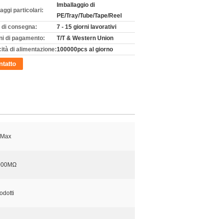
Imballaggio di
aggi particolari:
PE/Tray/Tube/Tape/Reel
 di consegna:
7 - 15 giorni lavorativi
ni di pagamento:
T/T & Western Union
ità di alimentazione:
100000pcs al giorno
tatto
 Max
000MΩ
rodotti