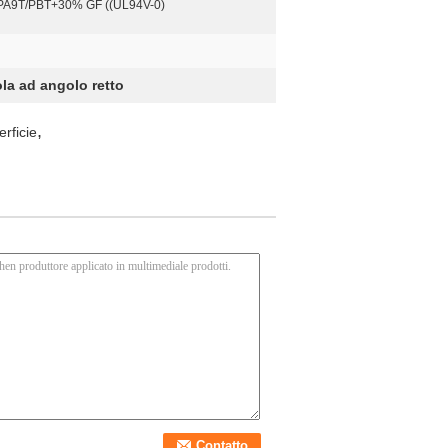
PA9T/PBT+30% GF ((UL94V-0)
ola ad angolo retto
,
rficie