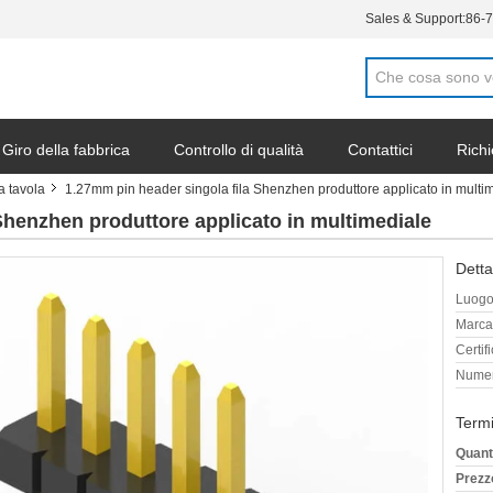
Sales & Support:
86-
Giro della fabbrica
Controllo di qualità
Contattici
Richi
a tavola
1.27mm pin header singola fila Shenzhen produttore applicato in multi
li
Shenzhen produttore applicato in multimediale
Detta
Luogo 
Marca
Certif
Numer
Termi
Quant
Prezz