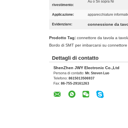
Au o Sn sopra Ni
rivestimento:
Applicazione:
apparecchiature informat
connessione da tavol
Evidenziare:
Prodotto Tag:
connettore da tavola a tavol
Bordo di SMT per imbarcarsi su connettore
Dettagli di contatto
ShenZhen JWY Electronic Co.,Ltd
Persona di contatto:
Mr. Steven Luo
Telefono:
8615013506937
Fax:
86-755-29161263