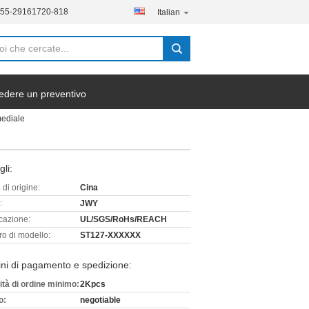
755-29161720-818
Italian
edere un preventivo
mediale
gli:
di origine:
Cina
:
JWY
icazione:
UL/SGS/RoHs/REACH
o di modello:
ST127-XXXXXX
ni di pagamento e spedizione:
ità di ordine minimo:
2Kpcs
o:
negotiable