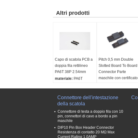
Altri prodotti
Capo di scatola PCB a
Pitch 0,5 mm Double
doppia fila rettilineo
Slotted Board To Board
PA6T 38P 2.54mm
Connector Parte
maschile con certificato
materiale:
PA6T
CAP UL
Contatto:
Altri prodotti
Resistenza
materiale:
PA9T UL
all'isolamento:
Connettore dell'intestazione
Min
94V0
Con
1000MΩ
della scatola
Colore:
Nero
Resistenza al
Corrente nominale:
Connettore di testa a doppio fila con 10
contatto:
20mΩ Max
0.5A, AC/DC
pin, connettori di cavo a bordo a pin
maschile
Tensione nominale:
DIP10 Pin Box Header Connector
150V, corrente alternat
Resistenza di contatto 20 MΩ Max
Current Rating 1.0AMP