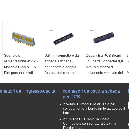
Segnale e
0.8 mm connettore da
Doppia fila PCB Board
6
alimentazione 4S4P -
scheda a scheda,
To Board Connector 0,8
T
Maschio Blocco 50A
connettore a doppia
mm Resistenza di
1
Pini personalizzati
fessura del circuito
isolamento verticale del
M
disponibili
stampato
sedile madre
T
Corrente di potenza
Tensione nominale:
Tensione nominale:
3
nettori dell'ingresso/uscita
nominale:
50A/Pin
30V AC (RMS) /DC
connesori da cavo a scheda
30V AC (RMS) /DC
R
Corrente nominale del
Resistenza di
per PCB
Resistenza di
t
segnale:
1.0A/Pin
tensione:
250 V AC
tensione:
250 V AC
r
2.54mm 10 modi DIP PCB filo per
Tensione di
r.m.s.
r.m.s.
C
collegamento a bordo dritto attraverso il
foro
isolamento:
500 V
Corrente nominale:
Corrente nominale:
0
2 * 20 Pin PCB Wire To Board
a
CA/CC
0.5A AC (RMS)
0.5A AC (RMS)
R
Connectors con serratura 1.27 mm
Resistenza
Resistenza
Resistenza
a
Ejector Header