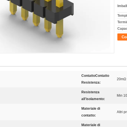
Imball
Tempi
Termi
Capac
Con
ContattoContatto
20mΩ
Resistenza:
Resistenza
Min 1
all'isolamento:
Materiale di
Altri p
contatto:
Materiale di