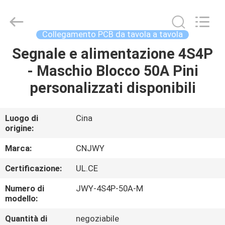
2026
ShenZhen
JWY
Electronic
Co.,Ltd.
Collegamento PCB da tavola a tavola
All
Rights
Segnale e alimentazione 4S4P
CASA
Reserved.
- Maschio Blocco 50A Pini
PRODOTTI
personalizzati disponibili
CIRCA
Luogo di
Cina
origine:
NOI
Marca:
CNJWY
GIRO
Certificazione:
UL.CE
DELLA
Numero di
JWY-4S4P-50A-M
FABBRICA
modello:
Quantità di
negoziabile