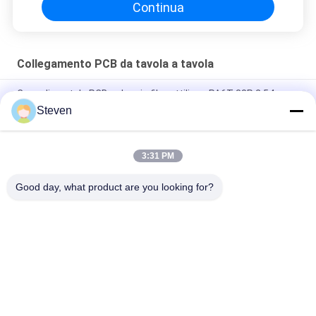
Continua
Collegamento PCB da tavola a tavola
Capo di scatola PCB a doppia fila rettilineo PA6T 38P 2.54mm
Steven
Pitch 0,5 mm Double Slotted Board To Board Connector Parte
maschile con certificato CAP UL
3:31 PM
Segnale e alimentazione 4S4P - Maschio Blocco 50A Pini
personalizzati disponibili
Good day, what product are you looking for?
Categorie popolari
Tutti
Maschio Pin Header 
Connettore Di 
Connector
Intestazione 
Femmina
Connettore 
Assemblaggio Di 
Dell'intestazione Del 
Cavi A Nastro Piatto