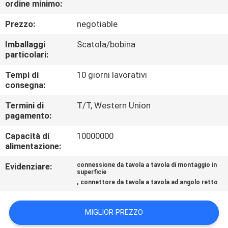
ordine minimo:
CONTROLLO
DI
Prezzo:
negotiable
QUALITÀ
Imballaggi
Scatola/bobina
particolari:
CONTATTICI
Tempi di
10 giorni lavorativi
consegna:
RICHIEDA
Termini di
T/T, Western Union
pagamento:
UNA
Capacità di
10000000
CITAZIONE
alimentazione:
Evidenziare:
connessione da tavola a tavola di montaggio in
COMPANY
superficie
,
connettore da tavola a tavola ad angolo retto
NEWS
MIGLIOR PREZZO
MAPPA