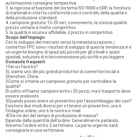
automazione consegna tempestiva.
3. la rigorosa attuazione del sistema ISO 9000 e ERP, la fornitura
di materiali in stretta conformità con il controllo della qualità e
della produzione standard..
4. campione gratuito 15-20 set, conveniente, la stessa qualità
prezzo unitario è molto competitivo
5. la qualità è sicura e affidabile, il prezzo è competitivo.
Scopo dell'impiego:
Con lo sviluppo del mercato verso la miniaturizzazione, i
connettori FPC sono i risultati di sviluppo di questa tendenza.vi è
un urgente bisogno di spazi più piccoli per gli stivali o spazi
spaziali, soluzioni di interconnessione più sottili e più leggere.
Domande frequenti
1Sei un Facotry?
Sì, siamo uno dei più grandi produttori di connettori locali a
Shenzhen, China.
2Come si ottiene un campione gratuito per controllare la
qualità?
Di solito offriamo campioni entro i 20 pezzi, ma il trasporto deve
essere prelevato.
3Quando posso avere un preventivo per l'assemblaggio dei cavi?
Esistono due modi diversi per ottenere un preventivo, uno è
l'indagine online, uno è la nostra e-mail.
4Che mi dici del tempo di produzione di massa?
Dipende dalla quantità dell'ordine. Generalmente parlando,
finiremo l'ordine entro 2 settimane. La parte urgente sarà
consegnata in una settimana.