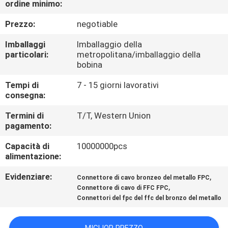
ordine minimo:
CONTROLLO
DI
Prezzo:
negotiable
QUALITÀ
Imballaggi
Imballaggio della
particolari:
metropolitana/imballaggio della
bobina
CONTATTICI
Tempi di
7 - 15 giorni lavorativi
consegna:
RICHIEDA
Termini di
T/T, Western Union
UNA
pagamento:
CITAZIONE
Capacità di
10000000pcs
alimentazione:
COMPANY
Evidenziare:
,
Connettore di cavo bronzeo del metallo FPC
,
NEWS
Connettore di cavo di FFC FPC
Connettori del fpc del ffc del bronzo del metallo
MAPPA