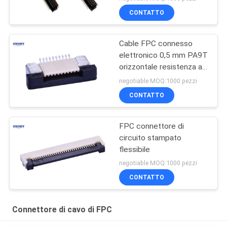
mm di passo
CONTATTO
Cable FPC connesso
elettronico 0,5 mm PA9T
orizzontale resistenza al
ripiegamento materiale
negotiable MOQ:1000 pezzi
CONTATTO
FPC connettore di
circuito stampato
flessibile
negotiable MOQ:1000 pezzi
CONTATTO
Connettore di cavo di FPC