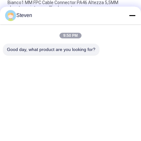
Bianco1 MM FPC Cable Connector PA46 Altezza 5,5MM
elevata resistenza all'isolamento
Steven
Collegatore FFC FPC verticale flessibile, Fosforo Bronzo 0,5
mm FPC
9:50 PM
1.0 mm Altura del connettore del cavo FPC orizzontale 2.17
mm con tensione nominale di blocco 50V
Good day, what product are you looking for?
Categorie popolari
Tutti
Maschio Pin Header 
Connettore Di 
Connector
Intestazione 
Femmina
Connettore 
Assemblaggio Di 
Dell'intestazione Del 
Cavi A Nastro Piatto
PWB
Connettore Della 
Fabbricazione Di 
Morsettiera
Apparecchi Per La 
Trasmissione Di 
Connettore Di Cavo 
Energia Elettrica
Collegamento DIP