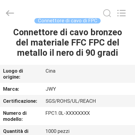
2026
ShenZhen
JWY
Electronic
Co.,Ltd.
Connettore di cavo di FPC
All
Rights
Connettore di cavo bronzeo
CASA
Reserved.
del materiale FFC FPC del
PRODOTTI
metallo il nero di 90 gradi
CIRCA
Luogo di
Cina
origine:
NOI
Marca:
JWY
GIRO
Certificazione:
SGS/ROHS/UL/REACH
DELLA
Numero di
FPC1.0L-XXXXXXXX
FABBRICA
modello:
Quantità di
1000 pezzi