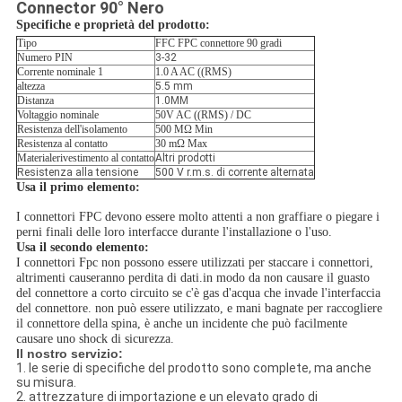
Connector 90° Nero
Specifiche e proprietà del prodotto:
Tipo
FFC FPC connettore 90 gradi
Numero PIN
3-32
Corrente nominale 1
1.0 A AC ((RMS)
altezza
5.5 mm
Distanza
1.0MM
Voltaggio nominale
50V AC ((RMS) / DC
Resistenza dell'isolamento
500 MΩ Min
Resistenza al contatto
30 mΩ Max
Materiale
rivestimento al contatto
Altri prodotti
Resistenza alla tensione
500 V r.m.s. di corrente alternata
Usa il primo elemento:
I connettori FPC devono essere molto attenti a non graffiare o piegare i
perni finali delle loro interfacce durante l'installazione o l'uso.
Usa il secondo elemento:
I connettori Fpc non possono essere utilizzati per staccare i connettori,
altrimenti causeranno perdita di dati.in modo da non causare il guasto
del connettore a corto circuito se c'è gas d'acqua che invade l'interfaccia
del connettore. non può essere utilizzato, e mani bagnate per raccogliere
il connettore della spina, è anche un incidente che può facilmente
causare uno shock di sicurezza.
Il nostro servizio:
1. le serie di specifiche del prodotto sono complete, ma anche
su misura.
2. attrezzature di importazione e un elevato grado di