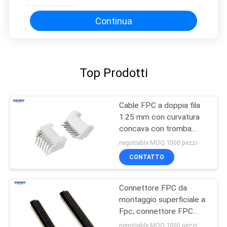
Continua
Top Prodotti
Cable FPC a doppia fila
1.25 mm con curvatura
concava con tromba
attraverso il foro
negotiable MOQ:1000 pezzi
CONTATTO
Connettore FPC da
montaggio superficiale a
Fpc, connettore FPC
resistente 0,4 mm / 0,3
negotiable MOQ:1000 pezzi