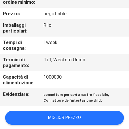
ordine minimo:
CONTROLLO
DI
Prezzo:
negotiable
QUALITÀ
Imballaggi
Rilo
particolari:
CONTATTICI
Tempi di
1week
consegna:
RICHIEDA
Termini di
T/T, Western Union
pagamento:
UNA
Capacità di
1000000
CITAZIONE
alimentazione:
Evidenziare:
,
connettore per cavi a nastro flessibile
COMPANY
Connettore dell'intestazione di Idc
NEWS
MIGLIOR PREZZO
MAPPA