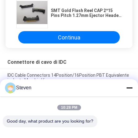
SMT Gold Flash Reel CAP 2*15
Pins Pitch 1.27mm Ejector Header
Connector
Continua
Connettore di cavo di IDC
IDC Cable Connectors 14Position/16Position PBT Equivalente
isolante Marchio Hirose
Steven
Ejector Header IDC Cable Connector 2.54 mm Con Latch Gold
Flash 2.0 AMP Current Rating
10:28 PM
Trasmissione del segnale 1.27 mm Pitch IDC Connector, Dual
Row IDC Wire Connectors
Good day, what product are you looking for?
Categorie popolari
Tutti