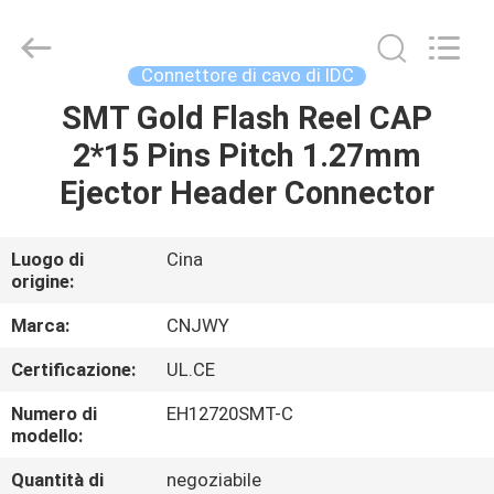
2026
ShenZhen
JWY
Electronic
Co.,Ltd.
Connettore di cavo di IDC
All
Rights
SMT Gold Flash Reel CAP
CASA
Reserved.
2*15 Pins Pitch 1.27mm
PRODOTTI
Ejector Header Connector
CIRCA
Luogo di
Cina
origine:
NOI
Marca:
CNJWY
GIRO
Certificazione:
UL.CE
DELLA
Numero di
EH12720SMT-C
FABBRICA
modello:
Quantità di
negoziabile