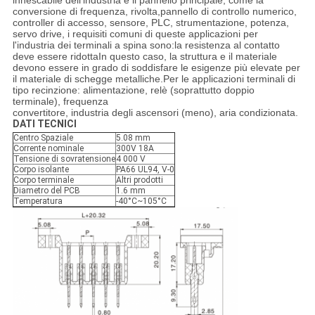
innescabile dell'industria è il pannello principale, come la
conversione di frequenza, rivolta,pannello di controllo numerico,
controller di accesso, sensore, PLC, strumentazione, potenza,
servo drive, i requisiti comuni di queste applicazioni per
l'industria dei terminali a spina sono:la resistenza al contatto
deve essere ridottaIn questo caso, la struttura e il materiale
devono essere in grado di soddisfare le esigenze più elevate per
il materiale di schegge metalliche.Per le applicazioni terminali di
tipo recinzione: alimentazione, relè (soprattutto doppio
terminale), frequenza
convertitore, industria degli ascensori (meno), aria condizionata.
DATI TECNICI
Centro Spaziale
5.08 mm
Corrente nominale
300V 18A
Tensione di sovratensione
4 000 V
Corpo isolante
PA66 UL94, V-0
Corpo terminale
Altri prodotti
Diametro del PCB
1.6 mm
Temperatura
-40°C~105°C