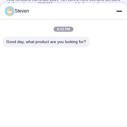
di alimentazione GM1311 presa maschile femminile
Steven
Collegamento comune del cavo di alimentazione ad alta
tensione GM1311
8:43 PM
250V 13A Cable di alimentazione connettore comune GM1311
maschio femmina presa di presa per l'aviazione
Good day, what product are you looking for?
Categorie popolari
Tutti
Maschio Pin Header 
Connettore Di 
Connector
Intestazione 
Femmina
Connettore 
Assemblaggio Di 
Dell'intestazione Del 
Cavi A Nastro Piatto
PWB
Connettore Della 
Fabbricazione Di 
Morsettiera
Apparecchi Per La 
Trasmissione Di 
Connettore Di Cavo 
Energia Elettrica
Collegamento DIP
Di IDC