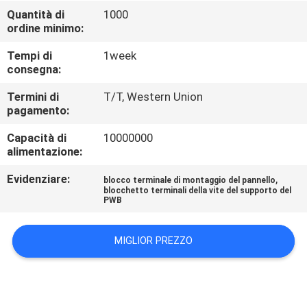
CONTROLLO
Quantità di
1000
ordine minimo:
DI
QUALITÀ
Tempi di
1week
consegna:
CONTATTICI
Termini di
T/T, Western Union
pagamento:
Capacità di
10000000
RICHIEDA
alimentazione:
UNA
Evidenziare:
,
blocco terminale di montaggio del pannello
CITAZIONE
blocchetto terminali della vite del supporto del
PWB
COMPANY
MIGLIOR PREZZO
NEWS
MAPPA