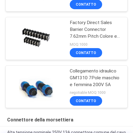
CONTATTO
Factory Direct Sales
Barrier Connector
7.62mm Pitch Colore e
pin personalizzati
MOQ:1000
CONTATTO
Collegamento idraulico
GM1310 7Pole maschio
e femmina 200V 5A
negotiable MOQ:1000
CONTATTO
Connettore della morsettiera
Alta tensione nominale 250V 13A connettore comune del cavo