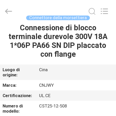
2026
ShenZhen
JWY
Electronic
Co.,Ltd.
Connettore della morsettiera
All
Rights
Connessione di blocco
CASA
Reserved.
terminale durevole 300V 18A
PRODOTTI
1*06P PA66 SN DIP placcato
con flange
CIRCA
NOI
Luogo di
Cina
origine:
GIRO
Marca:
CNJWY
DELLA
Certificazione:
UL.CE
FABBRICA
Numero di
CST25-12-508
modello: