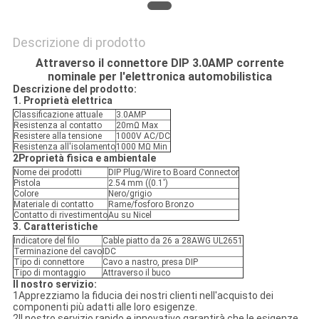
DEL
SITO
Descrizione di prodotto
Attraverso il connettore DIP 3.0AMP corrente
nominale per l'elettronica automobilistica
PRIVACY
Descrizione del prodotto:
1. Proprietà elettrica
POLICY
Classificazione attuale
3.0AMP
Resistenza al contatto
20mΩ Max
Resistere alla tensione
1000V AC/DC
Resistenza all'isolamento
1000 MΩ Min
2Proprietà fisica e ambientale
Nome dei prodotti
DIP Plug/Wire to Board Connector
Pistola
2.54 mm ((0.1')
Colore
Nero/grigio
Materiale di contatto
Rame/fosforo Bronzo
Contatto di rivestimento
Au su Nicel
3. Caratteristiche
Indicatore del filo
Cable piatto da 26 a 28AWG UL2651
Terminazione del cavo
IDC
Tipo di connettore
Cavo a nastro, presa DIP
Tipo di montaggio
Attraverso il buco
Il nostro servizio:
1Apprezziamo la fiducia dei nostri clienti nell'acquisto dei
componenti più adatti alle loro esigenze.
2Il nostro servizio rapido e innovativo garantirà che le esigenze