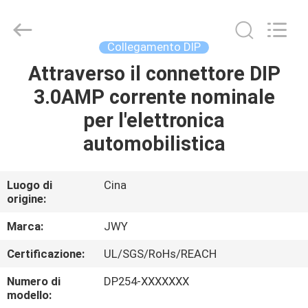
2026
ShenZhen
JWY
Electronic
Co.,Ltd.
Collegamento DIP
All
Rights
Attraverso il connettore DIP
CASA
Reserved.
3.0AMP corrente nominale
PRODOTTI
per l'elettronica
automobilistica
CIRCA
NOI
Luogo di
Cina
origine:
GIRO
Marca:
JWY
DELLA
Certificazione:
UL/SGS/RoHs/REACH
FABBRICA
Numero di
DP254-XXXXXXX
modello: