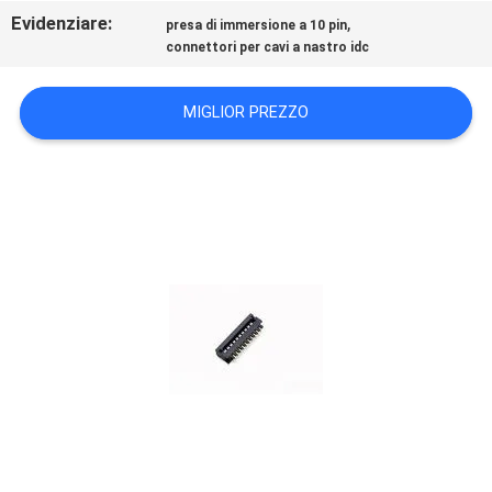
CONTROLLO
Evidenziare:
,
presa di immersione a 10 pin
DI
connettori per cavi a nastro idc
QUALITÀ
MIGLIOR PREZZO
CONTATTICI
RICHIEDA
UNA
CITAZIONE
COMPANY
NEWS
MAPPA