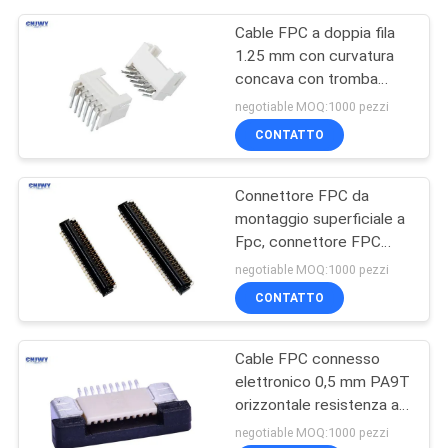
Cable FPC a doppia fila
1.25 mm con curvatura
concava con tromba
attraverso il foro
negotiable MOQ:1000 pezzi
CONTATTO
Connettore FPC da
montaggio superficiale a
Fpc, connettore FPC
resistente 0,4 mm / 0,3
negotiable MOQ:1000 pezzi
mm di passo
CONTATTO
Cable FPC connesso
elettronico 0,5 mm PA9T
orizzontale resistenza al
ripiegamento materiale
negotiable MOQ:1000 pezzi