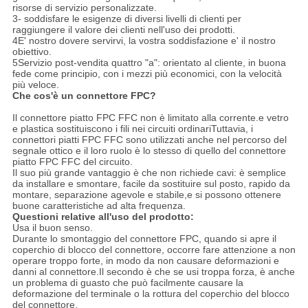
risorse di servizio personalizzate.
3- soddisfare le esigenze di diversi livelli di clienti per
raggiungere il valore dei clienti nell'uso dei prodotti.
4E' nostro dovere servirvi, la vostra soddisfazione e' il nostro
obiettivo.
5Servizio post-vendita quattro "a": orientato al cliente, in buona
fede come principio, con i mezzi più economici, con la velocità
più veloce.
Che cos'è un connettore FPC?
Il connettore piatto FPC FFC non è limitato alla corrente.e vetro
e plastica sostituiscono i fili nei circuiti ordinariTuttavia, i
connettori piatti FPC FFC sono utilizzati anche nel percorso del
segnale ottico e il loro ruolo è lo stesso di quello del connettore
piatto FPC FFC del circuito.
Il suo più grande vantaggio è che non richiede cavi: è semplice
da installare e smontare, facile da sostituire sul posto, rapido da
montare, separazione agevole e stabile,e si possono ottenere
buone caratteristiche ad alta frequenza.
Questioni relative all'uso del prodotto:
Usa il buon senso.
Durante lo smontaggio del connettore FPC, quando si apre il
coperchio di blocco del connettore, occorre fare attenzione a non
operare troppo forte, in modo da non causare deformazioni e
danni al connettore.Il secondo è che se usi troppa forza, è anche
un problema di guasto che può facilmente causare la
deformazione del terminale o la rottura del coperchio del blocco
del connettore.