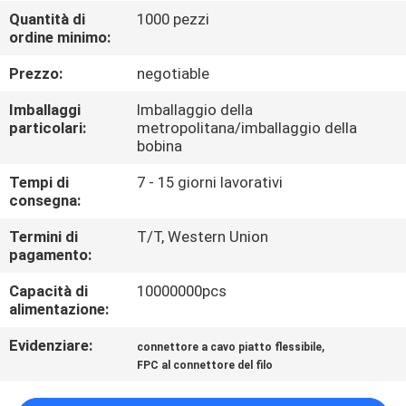
CONTROLLO
Quantità di
1000 pezzi
ordine minimo:
DI
QUALITÀ
Prezzo:
negotiable
Imballaggi
Imballaggio della
CONTATTICI
particolari:
metropolitana/imballaggio della
bobina
Tempi di
7 - 15 giorni lavorativi
RICHIEDA
consegna:
UNA
Termini di
T/T, Western Union
CITAZIONE
pagamento:
Capacità di
10000000pcs
COMPANY
alimentazione:
NEWS
Evidenziare:
,
connettore a cavo piatto flessibile
FPC al connettore del filo
MAPPA