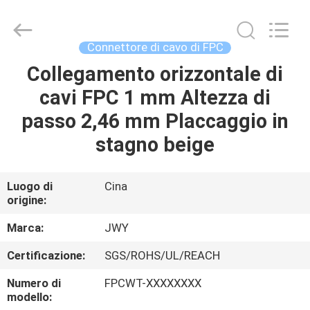
2026
ShenZhen
JWY
Electronic
Co.,Ltd.
Connettore di cavo di FPC
All
Rights
Collegamento orizzontale di
CASA
Reserved.
cavi FPC 1 mm Altezza di
PRODOTTI
passo 2,46 mm Placcaggio in
stagno beige
CIRCA
NOI
Luogo di
Cina
origine:
GIRO
Marca:
JWY
DELLA
Certificazione:
SGS/ROHS/UL/REACH
FABBRICA
Numero di
FPCWT-XXXXXXXX
modello: