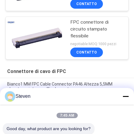
CONTATTO
FPC connettore di
circuito stampato
flessibile
negotiable MOQ:1000 pezzi
CONTATTO
Connettore di cavo di FPC
Bianco1 MM FPC Cable Connector PA46 Altezza 5,5MM
elevata resistenza all'isolamento
Steven
Collegatore FFC FPC verticale flessibile, Fosforo Bronzo 0,5
mm FPC
7:45 AM
1.0 mm Altura del connettore del cavo FPC orizzontale 2.17
mm con tensione nominale di blocco 50V
Good day, what product are you looking for?