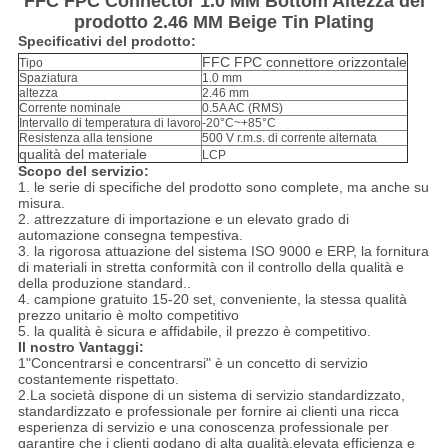
FFC FPC Connector 1.0 MM Bottom Altezza del
prodotto 2.46 MM Beige Tin Plating
Specificativi del prodotto:
FFC FPC connettore orizzontale
Tipo
Spaziatura
1.0 mm
altezza
2.46 mm
Corrente nominale
0.5A AC (RMS)
Intervallo di temperatura di lavoro
-20°C~+85°C
Resistenza alla tensione
500 V r.m.s. di corrente alternata
qualità del materiale
LCP
Scopo del servizio:
1. le serie di specifiche del prodotto sono complete, ma anche su
misura.
2. attrezzature di importazione e un elevato grado di
automazione consegna tempestiva.
3. la rigorosa attuazione del sistema ISO 9000 e ERP, la fornitura
di materiali in stretta conformità con il controllo della qualità e
della produzione standard..
4. campione gratuito 15-20 set, conveniente, la stessa qualità
prezzo unitario è molto competitivo
5. la qualità è sicura e affidabile, il prezzo è competitivo.
Il nostro
Vantaggi:
1"Concentrarsi e concentrarsi" è un concetto di servizio
costantemente rispettato.
2.La società dispone di un sistema di servizio standardizzato,
standardizzato e professionale per fornire ai clienti una ricca
esperienza di servizio e una conoscenza professionale per
garantire che i clienti godano di alta qualità,elevata efficienza e