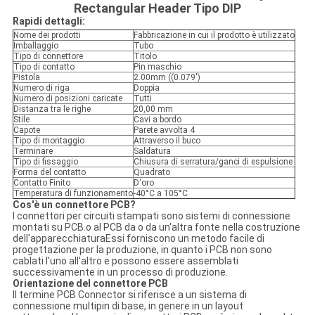
Rectangular Header Tipo DIP
Rapidi dettagli:
Nome dei prodotti
Fabbricazione in cui il prodotto è utilizzato
Imballaggio
Tubo
Tipo di connettore
Titolo
Tipo di contatto
Pin maschio
Pistola
2.00mm ((0.079')
Numero di riga
Doppia
Numero di posizioni caricate
Tutti
Distanza tra le righe
20,00 mm
Stile
Cavi a bordo
Capote
Parete avvolta 4
Tipo di montaggio
Attraverso il buco
Terminare
Saldatura
Tipo di fissaggio
Chiusura di serratura/ganci di espulsione
Forma del contatto
Quadrato
Contatto Finito
D'oro
Temperatura di funzionamento
-40°C a 105°C
Cos'è un connettore PCB?
I connettori per circuiti stampati sono sistemi di connessione
montati su PCB.o al PCB da o da un'altra fonte nella costruzione
dell'apparecchiaturaEssi forniscono un metodo facile di
progettazione per la produzione, in quanto i PCB non sono
cablati l'uno all'altro e possono essere assemblati
successivamente in un processo di produzione.
Orientazione del connettore PCB
Il termine PCB Connector si riferisce a un sistema di
connessione multipin di base, in genere in un layout