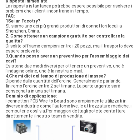
Risposta immediata
La risposta istantanea potrebbe essere possibile per risolvere i
problemi che i clienti incontrano in tempo.
FAQ:
1Sei un Facotry?
Sì, siamo uno dei più grandi produttori di connettori locali a
Shenzhen, China.
2.
Come ottenere un campione gratuito per controllare la
qualità?
Di solito offriamo campioni entro i 20 pezzi, ma il trasporto deve
essere prelevato.
3.
Quando posso avere un preventivo per l'assemblaggio dei
cavi?
Esistono due modi diversi per ottenere un preventivo, uno è
l'indagine online, uno è la nostra e-mail.
4.
Che mi dici del tempo di produzione di massa?
Dipende dalla quantità dell'ordine. Generalmente parlando,
finiremo l'ordine entro 2 settimane. La parte urgente sarà
consegnata in una settimana.
Dominio di applicazione:
I connettori PCB Wire to Board sono ampiamente utilizzati in
diverse industrie come l'automotive, le attrezzature mediche, i
computer e così via.Per maggiori dettagli potete contattare
direttamente il nostro team di vendita.