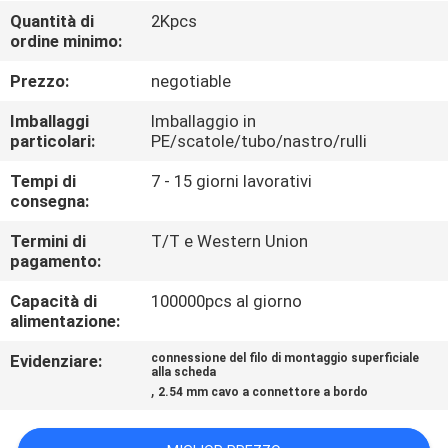
CONTROLLO
Quantità di
2Kpcs
ordine minimo:
DI
QUALITÀ
Prezzo:
negotiable
Imballaggi
Imballaggio in
CONTATTICI
particolari:
PE/scatole/tubo/nastro/rulli
Tempi di
7 - 15 giorni lavorativi
consegna:
RICHIEDA
UNA
Termini di
T/T e Western Union
pagamento:
CITAZIONE
Capacità di
100000pcs al giorno
alimentazione:
COMPANY
Evidenziare:
connessione del filo di montaggio superficiale
NEWS
alla scheda
,
2.54 mm cavo a connettore a bordo
MAPPA