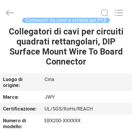
2026
ShenZhen
JWY
Electronic
Co.,Ltd.
Connesori da cavo a scheda per PCB
All
Rights
Collegatori di cavi per circuiti
CASA
Reserved.
quadrati rettangolari, DIP
PRODOTTI
Surface Mount Wire To Board
Connector
CIRCA
NOI
Luogo di
Cina
origine:
GIRO
Marca:
JWY
DELLA
Certificazione:
UL/SGS/RoHs/REACH
FABBRICA
Numero di
EBX200-XXXXXX
modello: