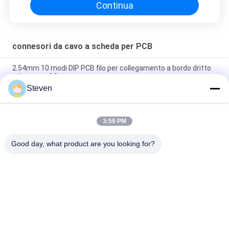
Continua
connesori da cavo a scheda per PCB
2.54mm 10 modi DIP PCB filo per collegamento a bordo dritto
attraverso il foro
Steven
SMT Tipo PCB Wire To Board Connectors 1.27 mm Ejector
Header 1.5 AMP Classificazione di corrente
3:59 PM
1.27 mm Cable to Board Connector, Male Pin Printed Circuit
Board Connector
Good day, what product are you looking for?
Categorie popolari
Tutti
Maschio Pin Header 
Connettore Di 
Connector
Intestazione 
Femmina
Connettore 
Assemblaggio Di 