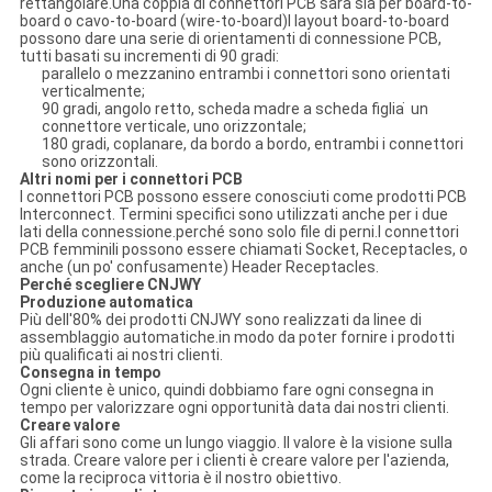
rettangolare.Una coppia di connettori PCB sarà sia per board-to-
board o cavo-to-board (wire-to-board)I layout board-to-board
possono dare una serie di orientamenti di connessione PCB,
tutti basati su incrementi di 90 gradi:
parallelo o mezzanino entrambi i connettori sono orientati
verticalmente;
90 gradi, angolo retto, scheda madre a scheda figlia ̇ un
connettore verticale, uno orizzontale;
180 gradi, coplanare, da bordo a bordo, entrambi i connettori
sono orizzontali.
Altri nomi per i connettori PCB
I connettori PCB possono essere conosciuti come prodotti PCB
Interconnect. Termini specifici sono utilizzati anche per i due
lati della connessione.perché sono solo file di perni.I connettori
PCB femminili possono essere chiamati Socket, Receptacles, o
anche (un po' confusamente) Header Receptacles.
Perché scegliere CNJWY
Produzione automatica
Più dell'80% dei prodotti CNJWY sono realizzati da linee di
assemblaggio automatiche.in modo da poter fornire i prodotti
più qualificati ai nostri clienti.
Consegna in tempo
Ogni cliente è unico, quindi dobbiamo fare ogni consegna in
tempo per valorizzare ogni opportunità data dai nostri clienti.
Creare valore
Gli affari sono come un lungo viaggio. Il valore è la visione sulla
strada. Creare valore per i clienti è creare valore per l'azienda,
come la reciproca vittoria è il nostro obiettivo.