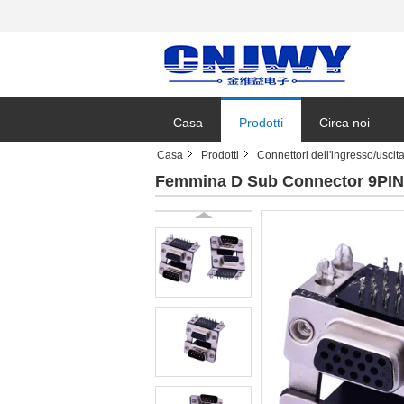
Casa
Prodotti
Circa noi
Casa
Prodotti
Connettori dell'ingresso/uscit
Notizie azienda
Femmina D Sub Connector 9PIN Co