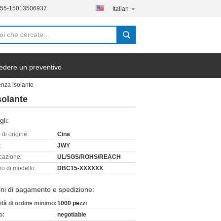
755-15013506937
Italian
edere un preventivo
enza isolante
solante
gli:
di origine:
Cina
:
JWY
icazione:
UL/SGS/ROHS/REACH
o di modello:
DBC15-XXXXXX
ni di pagamento e spedizione:
ità di ordine minimo:
1000 pezzi
o:
negotiable