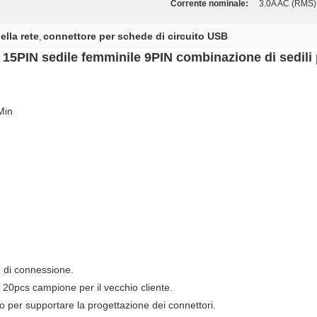
Corrente nominale:
3.0A AC (RMS)
ella rete
connettore per schede di circuito USB
,
5PIN sedile femminile 9PIN combinazione di sedili 
Min
re di connessione.
 20pcs campione per il vecchio cliente.
o per supportare la progettazione dei connettori.