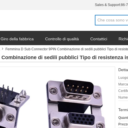
Sales & Support:
86-
Giro della fabbrica
Controllo di qualità
Contattici
Richi
a
Femmina D Sub Connector 9PIN Combinazione di sedili pubblici Tipo di resist
li
mbinazione di sedili pubblici Tipo di resistenza i
Detta
Luogo 
Marca
Certif
Numer
Termi
Quant
Prezz