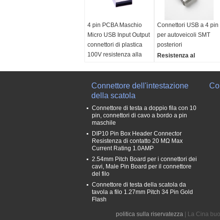
4 pin PCBA Maschio
Connettori USB a 4 pin
Micro USB Input Output
per autoveicoli SMT
connettori di plastica
posteriori
100V resistenza alla
Resistenza al
tensione
contatto:
0.3Ω Max.
Corrente nominale:
Tensione di
1.0A AC (RMS)
Connettore dell'intestazione
resistenza:
CA 500V
Con
Tensione nominale:
della scatola
Resistenza
30V AC (RMS) /DC
all'isolamento:
Min
Connettore di testa a doppio fila con 10
Resistenza al
1000MΩ
pin, connettori di cavo a bordo a pin
maschile
contatto:
50 m Omega
Forza di inserzione:
DIP10 Pin Box Header Connector
Max
3.5 kg Max
Resistenza di contatto 20 MΩ Max
Resistenza
Current Rating 1.0AMP
all'isolamento:
100 M
2.54mm Pitch Board per i connettori dei
Omega Min
cavi, Male Pin Board per il connettore
del filo
Connettore di testa della scatola da
tavola a filo 1.27mm Pitch 34 Pin Gold
Flash
politica sulla riservatezza
| La Cina buo