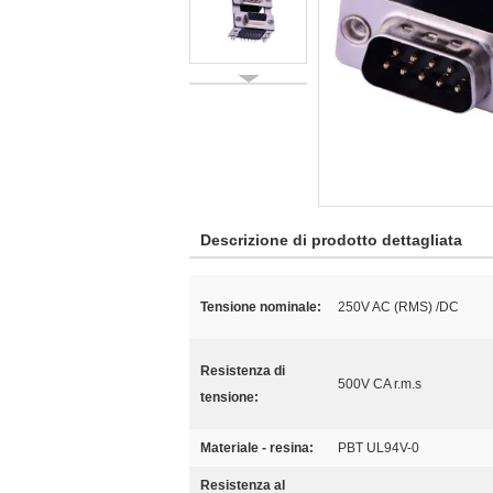
Descrizione di prodotto dettagliata
Tensione nominale:
250V AC (RMS) /DC
Resistenza di
500V CA r.m.s
tensione:
Materiale - resina:
PBT UL94V-0
Resistenza al