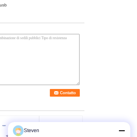
 usb
Steven