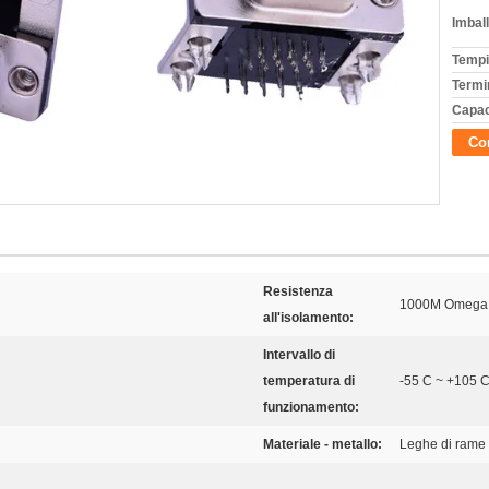
Imball
Tempi
Termi
Capac
Con
Resistenza
1000M Omega
all'isolamento:
Intervallo di
temperatura di
-55 C ~ +105 
funzionamento:
Materiale - metallo:
Leghe di rame