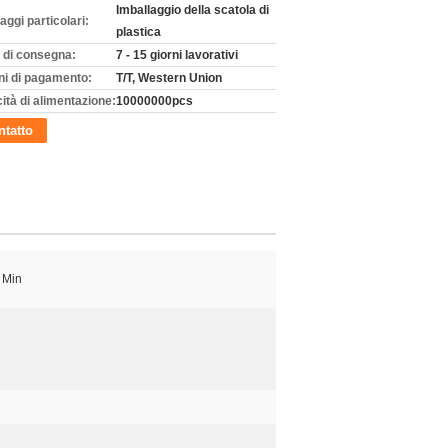
Imballaggio della scatola di
aggi particolari:
plastica
 di consegna:
7 - 15 giorni lavorativi
ni di pagamento:
T/T, Western Union
ità di alimentazione:
10000000pcs
tatto
 Min
C