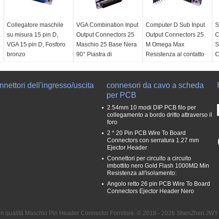
Collegatore maschile
VGA Combination Input
Computer D Sub Input
S
su misura 15 pin D,
Output Connectors 25
Output Connectors 25
C
VGA 15 pin D, Fosforo
Maschio 25 Base Nera
M Omega Max
S
bronzo
90° Piastra di
Resistenza al contatto
C
inserimento
personalizzata
Tensione nominale:
T
500V AC (RMS) /DC
Resistenza di
Resistenza al
2
nettori dell'ingresso/uscita
Resistenza al
tensione:
500V CA
connesori da cavo a scheda
contatto:
25 m Omega
R
contatto:
25 m Omega
r.m.s
per PCB
Max
c
Max
Resistenza al
Resistenza
M
2.54mm 10 modi DIP PCB filo per
Intervallo di
contatto:
25 m Omega
all'isolamento:
1000M
L
collegamento a bordo dritto attraverso il
foro
temperatura di
Max
Omega Min
C
2 * 20 Pin PCB Wire To Board
funzionamento:
-55
Intervallo di
Resistenza di
3
Connectors con serratura 1.27 mm
°C~+105 °C
temperatura di
tensione:
500V CA
Ejector Header
Corrente nominale:
funzionamento:
-55
r.m.s
Connettori per circuito a circuito
3.0A AC (RMS)
°C~+105 °C
Tensione nominale:
imbottito nero Gold Flash 1000MΩ Min
Corrente nominale:
250V AC (RMS) /DC
Resistenza all'isolamento:
3.0A AC (RMS)
Angolo retto 26 pin PCB Wire To Board
Connectors Ejector Header Nero
n qualità Maschio Pin Header Connector Fornitore. © 2018 - 2026 ShenZhen JWY El