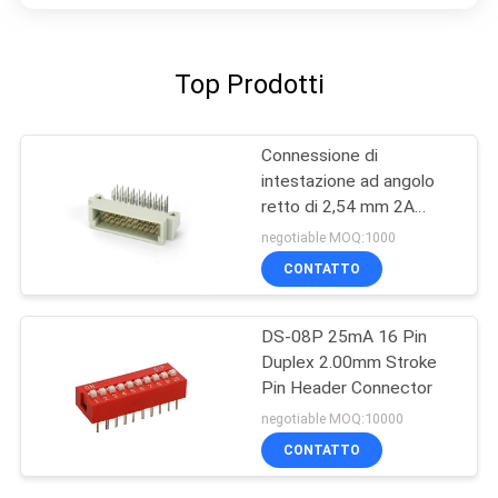
Top Prodotti
Connessione di
intestazione ad angolo
retto di 2,54 mm 2A
3*10P
negotiable MOQ:1000
CONTATTO
DS-08P 25mA 16 Pin
Duplex 2.00mm Stroke
Pin Header Connector
negotiable MOQ:10000
CONTATTO