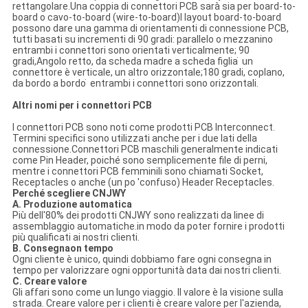
rettangolare.Una coppia di connettori PCB sarà sia per board-to-
board o cavo-to-board (wire-to-board)I layout board-to-board
possono dare una gamma di orientamenti di connessione PCB,
tutti basati su incrementi di 90 gradi: parallelo o mezzanino
entrambi i connettori sono orientati verticalmente; 90
gradi,Angolo retto, da scheda madre a scheda figlia ̇ un
connettore è verticale, un altro orizzontale;180 gradi, coplano,
da bordo a bordo ̇ entrambi i connettori sono orizzontali.
Altri nomi per i connettori PCB
I connettori PCB sono noti come prodotti PCB Interconnect.
Termini specifici sono utilizzati anche per i due lati della
connessione.Connettori PCB maschili generalmente indicati
come Pin Header, poiché sono semplicemente file di perni,
mentre i connettori PCB femminili sono chiamati Socket,
Receptacles o anche (un po 'confuso) Header Receptacles.
Perché scegliere CNJWY
A. Produzione automatica
Più dell'80% dei prodotti CNJWY sono realizzati da linee di
assemblaggio automatiche.in modo da poter fornire i prodotti
più qualificati ai nostri clienti.
B. Consegna
o
n tempo
Ogni cliente è unico, quindi dobbiamo fare ogni consegna in
tempo per valorizzare ogni opportunità data dai nostri clienti.
C. Creare valore
Gli affari sono come un lungo viaggio. Il valore è la visione sulla
strada. Creare valore per i clienti è creare valore per l'azienda,