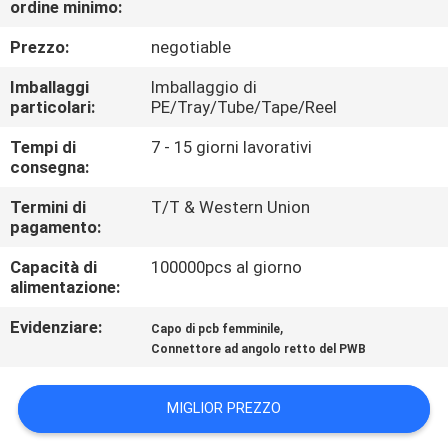
ordine minimo:
CONTROLLO
DI
Prezzo:
negotiable
QUALITÀ
Imballaggi
Imballaggio di
particolari:
PE/Tray/Tube/Tape/Reel
CONTATTICI
Tempi di
7 - 15 giorni lavorativi
consegna:
RICHIEDA
Termini di
T/T & Western Union
pagamento:
UNA
Capacità di
100000pcs al giorno
CITAZIONE
alimentazione:
Evidenziare:
,
Capo di pcb femminile
COMPANY
Connettore ad angolo retto del PWB
NEWS
MIGLIOR PREZZO
MAPPA