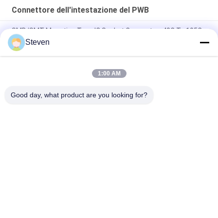
Connettore dell'intestazione del PWB
SMD/SMT Mounting Type IC Socket Connector -40C To 105C
Operation for Temperature Applications
Steven
SMD/SMT Mounting Type PCB Header Connector with SGS
Certification and 500V AC/DC Withstand Voltage
1:00 AM
RoHs Certified Half Hole PCB for Durable Solder Termination
Good day, what product are you looking for?
Categorie popolari
Tutti
Maschio Pin Header 
Connettore Di 
Connector
Intestazione 
Femmina
Connettore 
Assemblaggio Di 
Dell'intestazione Del 
Cavi A Nastro Piatto
PWB
Connettore Della 
Fabbricazione Di 
Morsettiera
Apparecchi Per La 