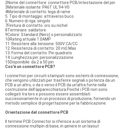
2Nome del connettore: connettore PCB/intestazione del pin
3Materiale isolante: PA6T UL 94-V0
4Materiale di contatto: lega di rame
5: Tipo di montaggio: attraverso buco
6: Numero di riga: singolo
7Finitura di contatto: oro su nichel
8Terminare: saldatore
9Colore: Standard (Nero) o personalizzato
10Rating attuale:1.0AMP
11: Resistere alla tensione: 500V CA/CC
12: Resistenza di contatto: 20 mΩ Max
13: Forma del contatto: Pin quadrato
14: Lunghezza pin: personalizzazione
15Disponibile: da 2 a 50 pin
Cos'è un connettore PCB?
I connettori per circuiti stampati sono sistemi di connessione,
che vengono utilizzati per trasferire segnali o potenza da un
PCB a un altro, o da o verso il PCB da un'altra fonte nella
costruzione dell'apparecchiatura.Poiché i PCB non sono
collegati tra loro e possono essere assemblati
successivamente in un processo di produzione, fornendo un
metodo semplice di progettazione per la fabbricazione.
Orientazione del connettore PCB
Il termine PCB Connector si riferisce a un sistema di
connessione multipin di base, in genere in un layout