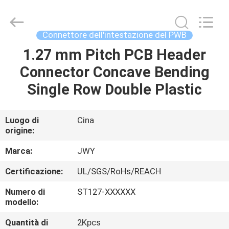
2026
ShenZhen
JWY
Electronic
Co.,Ltd.
Connettore dell'intestazione del PWB
All
Rights
1.27 mm Pitch PCB Header
CASA
Reserved.
Connector Concave Bending
PRODOTTI
Single Row Double Plastic
CIRCA
Luogo di
Cina
origine:
NOI
Marca:
JWY
GIRO
Certificazione:
UL/SGS/RoHs/REACH
DELLA
Numero di
ST127-XXXXXX
FABBRICA
modello:
Quantità di
2Kpcs