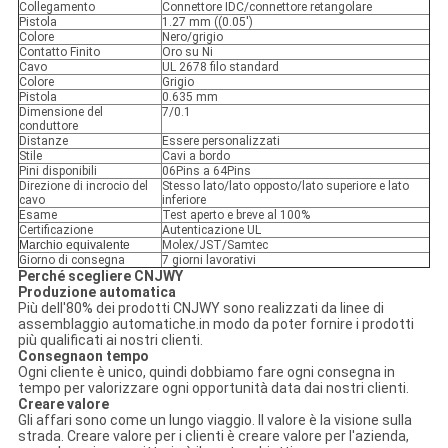
Collegamento
Connettore IDC/connettore retangolare
Pistola
1.27 mm ((0.05')
Colore
Nero/grigio
Contatto Finito
Oro su Ni
Cavo
UL 2678 filo standard
Colore
Grigio
Pistola
0.635 mm
Dimensione del
7/0.1
conduttore
Distanze
Essere personalizzati
Stile
Cavi a bordo
Pini disponibili
06Pins a 64Pins
Direzione di incrocio del
Stesso lato/lato opposto/lato superiore e lato
cavo
inferiore
Esame
Test aperto e breve al 100%
Certificazione
Autenticazione UL
Marchio equivalente
Molex/JST/Samtec
Giorno di consegna
7 giorni lavorativi
Perché scegliere CNJWY
Produzione automatica
Più dell'80% dei prodotti CNJWY sono realizzati da linee di
assemblaggio automatiche.in modo da poter fornire i prodotti
più qualificati ai nostri clienti.
Consegna
o
n tempo
Ogni cliente è unico, quindi dobbiamo fare ogni consegna in
tempo per valorizzare ogni opportunità data dai nostri clienti.
Creare valore
Gli affari sono come un lungo viaggio. Il valore è la visione sulla
strada. Creare valore per i clienti è creare valore per l'azienda,