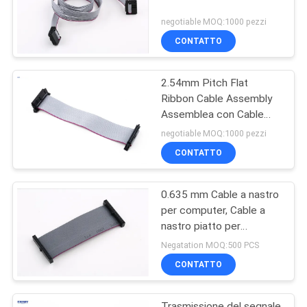
negotiable MOQ:1000 pezzi
CONTATTO
2.54mm Pitch Flat
Ribbon Cable Assembly
Assemblea con Cable
PVC Butterfly Hook
negotiable MOQ:1000 pezzi
CONTATTO
0.635 mm Cable a nastro
per computer, Cable a
nastro piatto per
automobili a 16 pin
Negatation MOQ:500 PCS
CONTATTO
Trasmissione del segnale