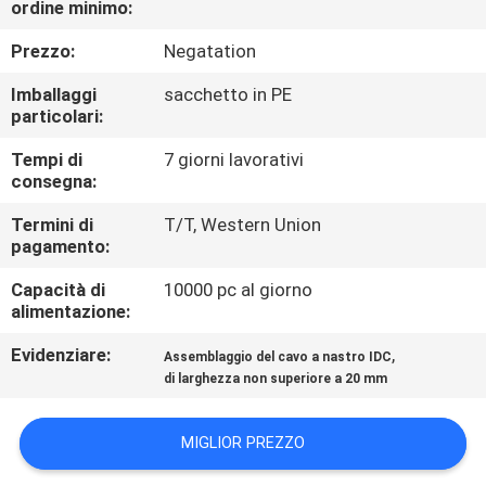
ordine minimo:
CONTROLLO
DI
Prezzo:
Negatation
QUALITÀ
Imballaggi
sacchetto in PE
particolari:
CONTATTICI
Tempi di
7 giorni lavorativi
consegna:
RICHIEDA
Termini di
T/T, Western Union
pagamento:
UNA
Capacità di
10000 pc al giorno
CITAZIONE
alimentazione:
Evidenziare:
,
Assemblaggio del cavo a nastro IDC
COMPANY
di larghezza non superiore a 20 mm
NEWS
MIGLIOR PREZZO
MAPPA