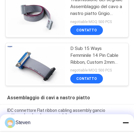
Assemblaggio del cavo a
nastro piatto Grigio
Colore per schermo a
negotiable MOQ:500 PCS
LED
CONTATTO
D Sub 15 Ways
Femminile 14 Pin Cable
Ribbon, Custom 2mm
Pitch Hard Disk Data
negotiable MOQ:500 PCS
Cable
CONTATTO
Assemblaggio di cavi a nastro piatto
IDC connettore Flat ribbon cabling assembly gancio
rettangolare lunghezza variabile
Steven
2 * 5 pin IDC Cable a nastro Assemblaggi, 2,54 mm Pitch Cable
a nastro Materiale PVC