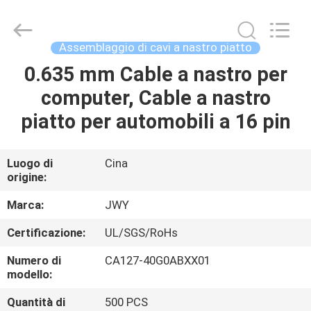
2026
ShenZhen
JWY
Electronic
Co.,Ltd.
Assemblaggio di cavi a nastro piatto
All
Rights
0.635 mm Cable a nastro per
CASA
Reserved.
computer, Cable a nastro
PRODOTTI
piatto per automobili a 16 pin
CIRCA
Luogo di
Cina
origine:
NOI
Marca:
JWY
GIRO
Certificazione:
UL/SGS/RoHs
DELLA
Numero di
CA127-40G0ABXX01
FABBRICA
modello:
Quantità di
500 PCS