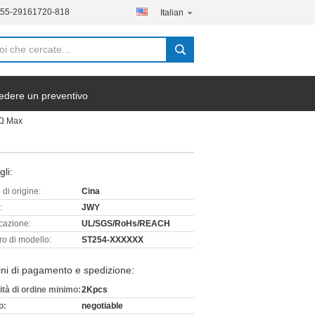
755-29161720-818
Italian
edere un preventivo
mΩ Max
gli:
di origine:
Cina
:
JWY
icazione:
UL/SGS/RoHs/REACH
o di modello:
ST254-XXXXXX
ni di pagamento e spedizione:
ità di ordine minimo:
2Kpcs
o:
negotiable