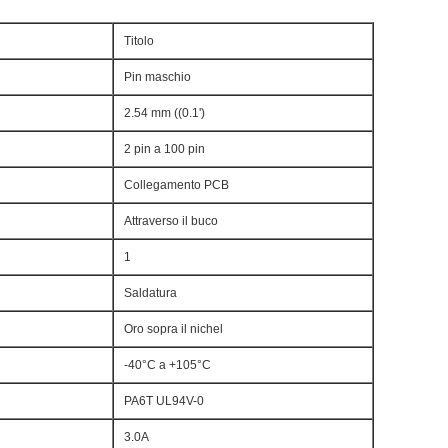
Titolo
Pin maschio
2.54 mm ((0.1')
2 pin a 100 pin
Collegamento PCB
Attraverso il buco
1
Saldatura
Oro sopra il nichel
-40°C a +105°C
PA6T UL94V-0
3.0A