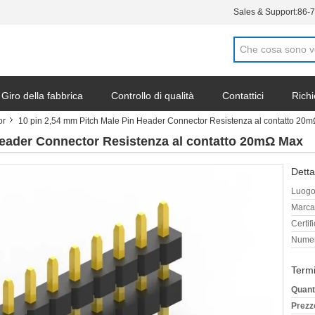
Sales & Support:
86-
Giro della fabbrica
Controllo di qualità
Contattici
Richi
or
10 pin 2,54 mm Pitch Male Pin Header Connector Resistenza al contatto 20
li
Header Connector Resistenza al contatto 20mΩ Max
Detta
Luogo 
Marca
Certif
Numer
Termi
Quant
Prezz