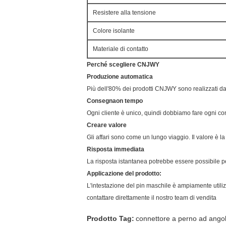
Resistere alla tensione
Colore isolante
Materiale di contatto
Perché scegliere CNJWY
Produzione automatica
Più dell'80% dei prodotti CNJWY sono realizzati da l
Consegna
o
n tempo
Ogni cliente è unico, quindi dobbiamo fare ogni con
Creare valore
Gli affari sono come un lungo viaggio. Il valore è la 
Risposta immediata
La risposta istantanea potrebbe essere possibile per
Applicazione del prodotto:
L'intestazione del pin maschile è ampiamente utilizz
contattare direttamente il nostro team di vendita
Prodotto Tag:
connettore a perno ad angol