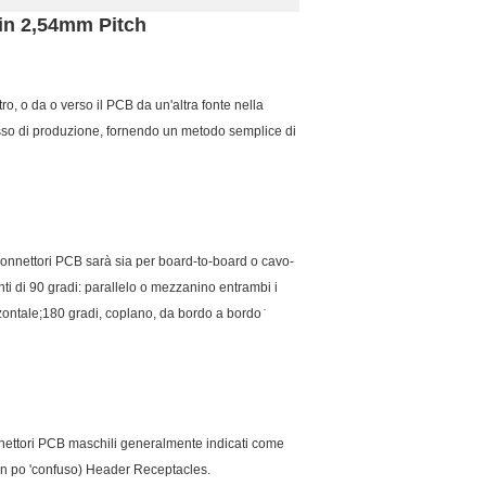
pin 2,54mm Pitch
ro, o da o verso il PCB da un'altra fonte nella
sso di produzione, fornendo un metodo semplice di
 connettori PCB sarà sia per board-to-board o cavo-
i di 90 gradi: parallelo o mezzanino entrambi i
zzontale;180 gradi, coplano, da bordo a bordo ̇
onnettori PCB maschili generalmente indicati come
un po 'confuso) Header Receptacles.