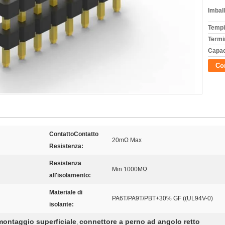
Imball
Tempi
Termi
Capac
Con
ContattoContatto
20mΩ Max
Resistenza:
Resistenza
Min 1000MΩ
all'isolamento:
Materiale di
PA6T/PA9T/PBT+30% GF ((UL94V-0)
isolante:
 montaggio superficiale
connettore a perno ad angolo retto
,