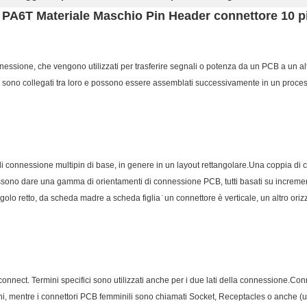
 PA6T Materiale Maschio Pin Header connettore 10 
onnessione, che vengono utilizzati per trasferire segnali o potenza da un PCB a un alt
 sono collegati tra loro e possono essere assemblati successivamente in un proce
di connessione multipin di base, in genere in un layout rettangolare.Una coppia di
ssono dare una gamma di orientamenti di connessione PCB, tutti basati su increment
golo retto, da scheda madre a scheda figlia ̇ un connettore è verticale, un altro ori
connect. Termini specifici sono utilizzati anche per i due lati della connessione.C
ni, mentre i connettori PCB femminili sono chiamati Socket, Receptacles o anche (