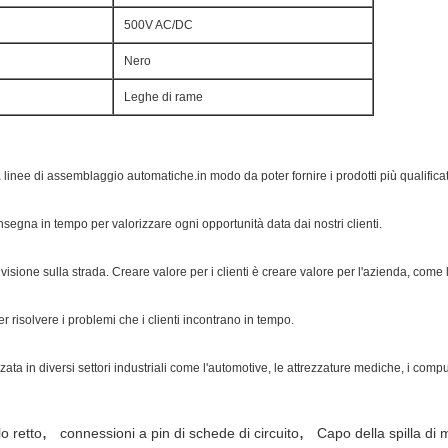
500V AC/DC
Nero
Leghe di rame
inee di assemblaggio automatiche.in modo da poter fornire i prodotti più qualificati a
segna in tempo per valorizzare ogni opportunità data dai nostri clienti.
visione sulla strada. Creare valore per i clienti è creare valore per l'azienda, come la
 risolvere i problemi che i clienti incontrano in tempo.
ata in diversi settori industriali come l'automotive, le attrezzature mediche, i compu
,
,
o retto
connessioni a pin di schede di circuito
Capo della spilla di 