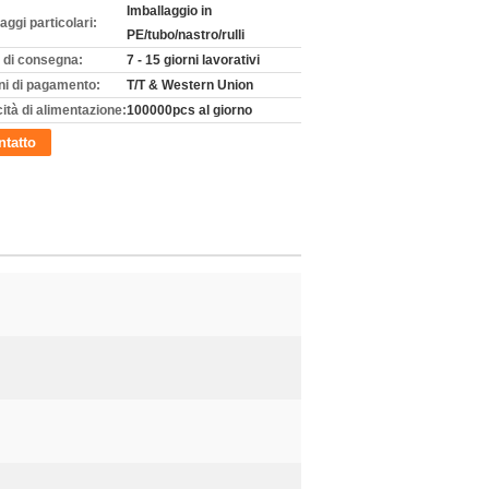
Imballaggio in
aggi particolari:
PE/tubo/nastro/rulli
 di consegna:
7 - 15 giorni lavorativi
ni di pagamento:
T/T & Western Union
ità di alimentazione:
100000pcs al giorno
tatto